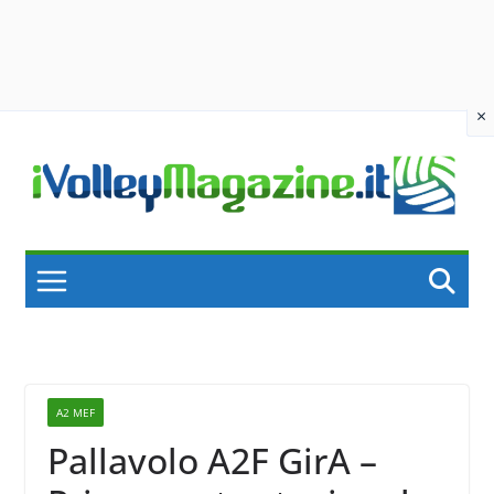
×
Skip
to
content
A2 MEF
Pallavolo A2F GirA –