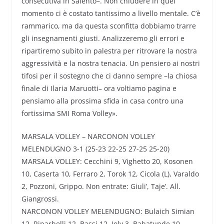
consecutiva in Salento–. Non chiudere in quel
momento ci è costato tantissimo a livello mentale. C’è
rammarico, ma da questa sconfitta dobbiamo trarre
gli insegnamenti giusti. Analizzeremo gli errori e
ripartiremo subito in palestra per ritrovare la nostra
aggressività e la nostra tenacia. Un pensiero ai nostri
tifosi per il sostegno che ci danno sempre –la chiosa
finale di Ilaria Maruotti– ora voltiamo pagina e
pensiamo alla prossima sfida in casa contro una
fortissima SMI Roma Volley».
MARSALA VOLLEY – NARCONON VOLLEY
MELENDUGNO 3-1 (25-23 22-25 27-25 25-20)
MARSALA VOLLEY: Cecchini 9, Vighetto 20, Kosonen
10, Caserta 10, Ferraro 2, Torok 12, Cicola (L), Varaldo
2, Pozzoni, Grippo. Non entrate: Giuli’, Taje’. All.
Giangrossi.
NARCONON VOLLEY MELENDUGNO: Bulaich Simian
12, Riparbelli 12, Bassi 12, Joly 3, Babatunde 10,