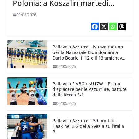
Polonia: a Koszalin martedì
giocano contro la Francia
09/08/2026
Pallavolo Azzurre – Nuovo raduno
per la Nazionale B da domani a
Darfo Boario: il 12 e il 13 amichevoli
con la Romania
09/08/2026
Pallavolo FIVBGirlsU17W – Primo
dispiacere per le Azzurrine, battute
dalla Korea 3-1
09/08/2026
Pallavolo Azzurre – 39 punti di
Haak nel 3-2 della Svezia sull’Italia
B