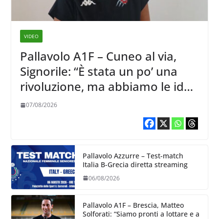
VIDEO
Pallavolo A1F – Cuneo al via,
Signorile: “È stata un po’ una
rivoluzione, ma abbiamo le idee
chiare siu cosa vogliamo fare”
07/08/2026
Pallavolo Azzurre – Test-match
Italia B-Grecia diretta streaming
06/08/2026
Pallavolo A1F – Brescia, Matteo
Solforati: “Siamo pronti a lottare e a