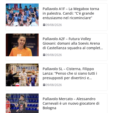
Pallavolo A1F – La Megabox torna
in palestra. Candi: “C’è grande
entusiasmo nel ricominciare”
09/08/2026
Pallavolo A2F – Futura Volley
Giovani: domani alla Soevis Arena
di Castellanza squadra al completo
al raduno
09/08/2026
Pallavolo SL – Cisterna, Filippo
Lanza: “Penso che si siano tutti i
presupposti per divertirci e
formare un gruppo solido che
09/08/2026
sappia divertire”
Pallavolo Mercato – Alessandro
Carnevali è un nuovo giocatore di
Bologna