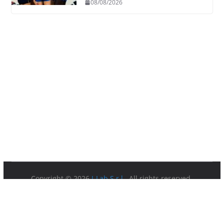
08/08/2026
Copyright © 2026
I-Lab S.r.l.
. All rights reserved.
Partita IVA 08879891003.
Sede Legale: Via della Ferratella in Laterano 7 00184 Roma.
Privacy Policy