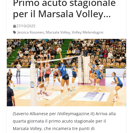
Primo acuto stagionale
per il Marsala Volley
contro l’ex capolista
27/10/2025
Melendugno
Jessica Kosonen
,
Marsala Volley
,
Volley Melendugno
(Saverio Albanese per iVolleymagazine.it) Arriva alla
quarta giornata il primo acuto stagionale per il
Marsala Volley, che incamera tre punti di