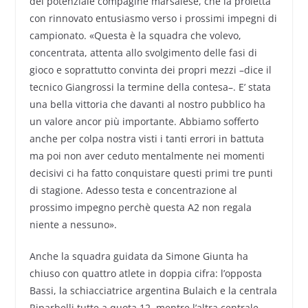
del potenziale compagine marsalese, che la proietta
con rinnovato entusiasmo verso i prossimi impegni di
campionato. «Questa è la squadra che volevo,
concentrata, attenta allo svolgimento delle fasi di
gioco e soprattutto convinta dei propri mezzi –dice il
tecnico Giangrossi la termine della contesa–. E’ stata
una bella vittoria che davanti al nostro pubblico ha
un valore ancor più importante. Abbiamo sofferto
anche per colpa nostra visti i tanti errori in battuta
ma poi non aver ceduto mentalmente nei momenti
decisivi ci ha fatto conquistare questi primi tre punti
di stagione. Adesso testa e concentrazione al
prossimo impegno perchè questa A2 non regala
niente a nessuno».
Anche la squadra guidata da Simone Giunta ha
chiuso con quattro atlete in doppia cifra: l’opposta
Bassi, la schiacciatrice argentina Bulaich e la centrala
Riparbelli tutte a quota 12, mentre l’altra centrale