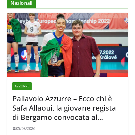
Nazionali
AZZURRE
Pallavolo Azzurre – Ecco chi è
Safa Allaoui, la giovane regista
di Bergamo convocata al
collegiale di Cavalese
05/08/2026