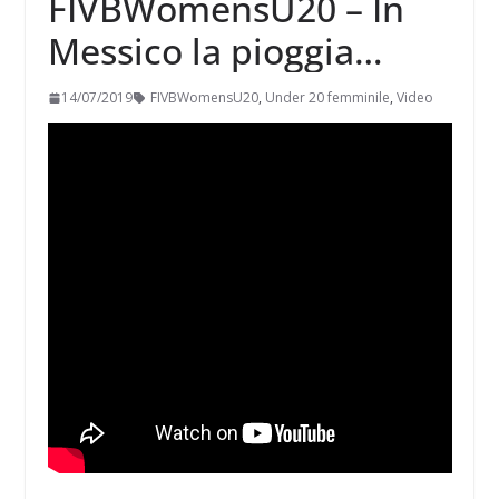
FIVBWomensU20 – In
Messico la pioggia
invade l’impianto e
14/07/2019
FIVBWomensU20
,
Under 20 femminile
,
Video
travolge gli spettatori