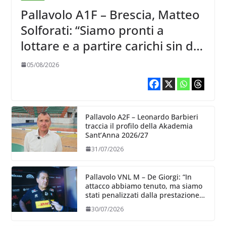
Pallavolo A1F – Brescia, Matteo
Solforati: “Siamo pronti a
lottare e a partire carichi sin dal
primo giorno”
05/08/2026
Pallavolo A2F – Leonardo Barbieri
traccia il profilo della Akademia
Sant’Anna 2026/27
31/07/2026
Pallavolo VNL M – De Giorgi: “In
attacco abbiamo tenuto, ma siamo
stati penalizzati dalla prestazione
in ricezione, è la prima volta”
30/07/2026