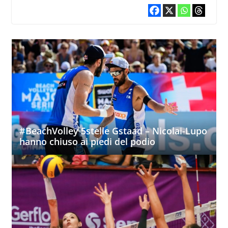
#BeachVolley 5stelle Gstaad – Nicolai-Lupo
hanno chiuso ai piedi del podio