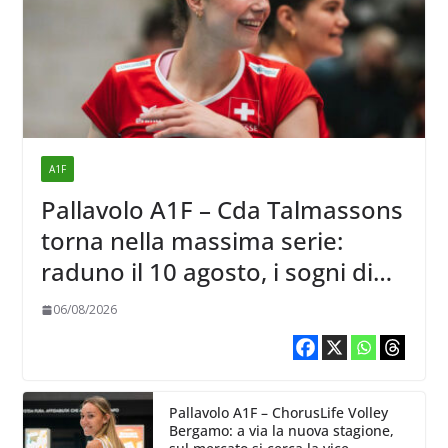
A1F
Pallavolo A1F – Cda Talmassons
torna nella massima serie:
raduno il 10 agosto, i sogni di
salvezza di Julie Lengweiler,
06/08/2026
Pallavolo A1F – ChorusLife Volley
Bergamo: a via la nuova stagione,