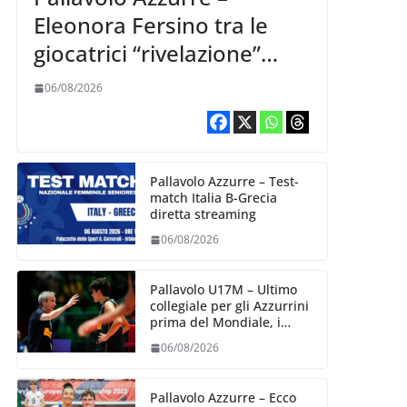
Eleonora Fersino tra le
giocatrici “rivelazione”
della VNL 2026 per
06/08/2026
Volleyball World
Pallavolo Azzurre – Test-
match Italia B-Grecia
diretta streaming
06/08/2026
Pallavolo U17M – Ultimo
collegiale per gli Azzurrini
prima del Mondiale, i
convocati
06/08/2026
Pallavolo Azzurre – Ecco