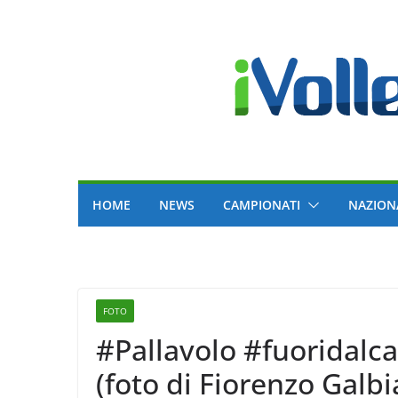
Skip
to
content
HOME
NEWS
CAMPIONATI
NAZION
FOTO
#Pallavolo #fuoridal
(foto di Fiorenzo Galbia