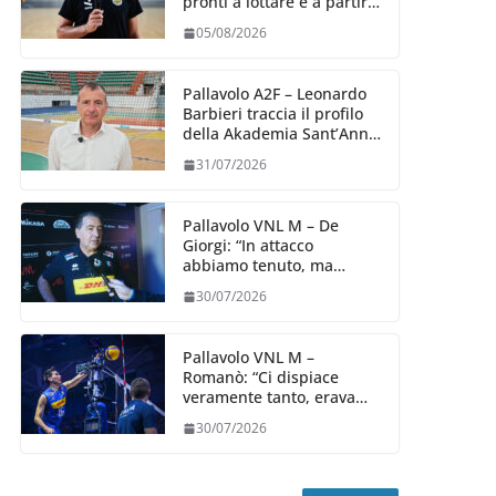
pronti a lottare e a partire
carichi sin dal primo
05/08/2026
giorno”
Pallavolo A2F – Leonardo
Barbieri traccia il profilo
della Akademia Sant’Anna
2026/27
31/07/2026
Pallavolo VNL M – De
Giorgi: “In attacco
abbiamo tenuto, ma
siamo stati penalizzati
30/07/2026
dalla prestazione in
ricezione, è la prima volta”
Pallavolo VNL M –
Romanò: “Ci dispiace
veramente tanto, eravamo
qui per fare di più,
30/07/2026
impareremo”