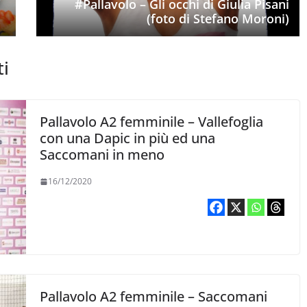
#Pallavolo – Gli occhi di Giulia Pisani
(foto di Stefano Moroni)
ti
Pallavolo A2 femminile – Vallefoglia
con una Dapic in più ed una
Saccomani in meno
16/12/2020
Pallavolo A2 femminile – Saccomani