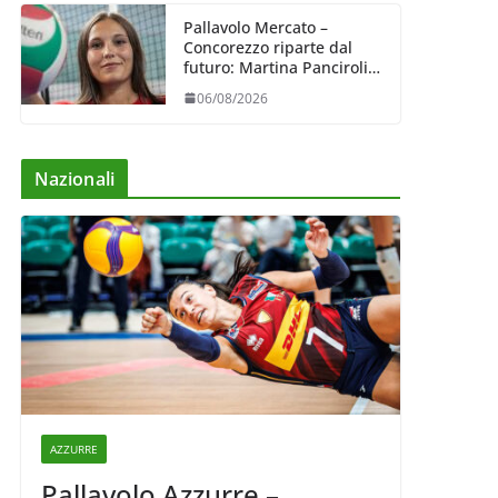
Pallavolo Mercato –
Concorezzo riparte dal
futuro: Martina Panciroli è
il primo acquisto
06/08/2026
Nazionali
AZZURRE
Pallavolo Azzurre –