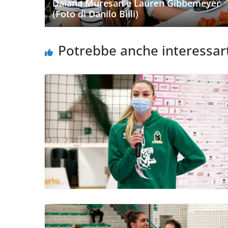
Daiana Muresan e Lauren Gibbemeyer
(Foto di Danilo Billi)
Potrebbe anche interessar