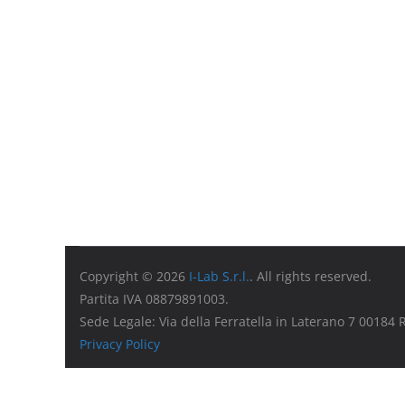
Copyright © 2026
I-Lab S.r.l.
. All rights reserved.
Partita IVA 08879891003.
Sede Legale: Via della Ferratella in Laterano 7 00184
Privacy Policy