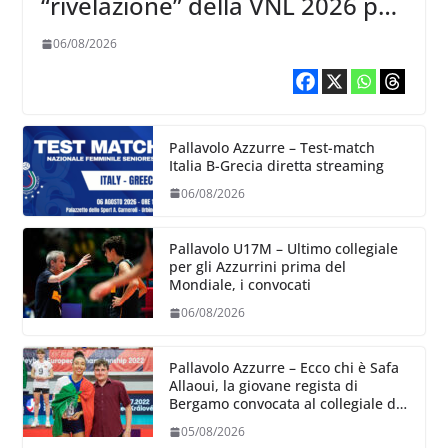
“rivelazione” della VNL 2026 per
Volleyball World
06/08/2026
Pallavolo Azzurre – Test-match
Italia B-Grecia diretta streaming
06/08/2026
Pallavolo U17M – Ultimo collegiale
per gli Azzurrini prima del
Mondiale, i convocati
06/08/2026
Pallavolo Azzurre – Ecco chi è Safa
Allaoui, la giovane regista di
Bergamo convocata al collegiale di
Cavalese
05/08/2026