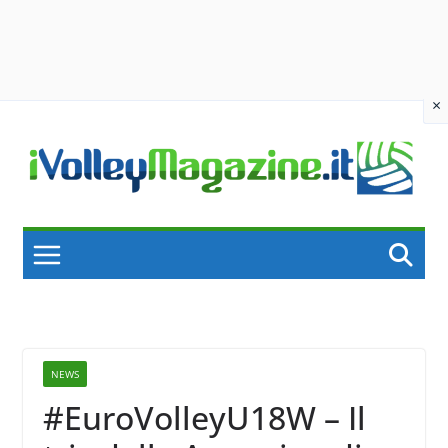
×
Skip
to
content
NEWS
#EuroVolleyU18W – Il