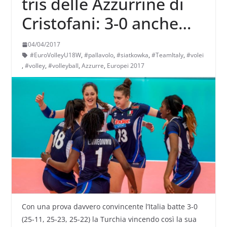
tris delle Azzurrine di
Cristofani: 3-0 anche
alla Turchia
04/04/2017
#EuroVolleyU18W
,
#pallavolo
,
#siatkowka
,
#TeamItaly
,
#volei
,
#volley
,
#volleyball
,
Azzurre
,
Europei 2017
Con una prova davvero convincente l’Italia batte 3-0
(25-11, 25-23, 25-22) la Turchia vincendo così la sua