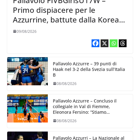
Pallavolo FIVBGirlsU17W –
Primo dispiacere per le
Azzurrine, battute dalla Korea
3-1
09/08/2026
Pallavolo Azzurre – 39 punti di
Haak nel 3-2 della Svezia sull’Italia
B
08/08/2026
Pallavolo Azzurre – Concluso il
collegiale in Val di Fiemme,
Eleonora Fersino: “Stiamo
lavorando su quei piccoli dettagli
08/08/2026
dove poter migliorare”.
Pallavolo Azzurri – La Nazionale al