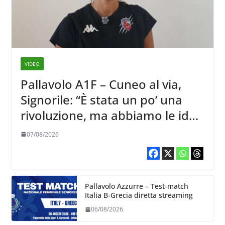
VIDEO
Pallavolo A1F – Cuneo al via,
Signorile: “È stata un po’ una
rivoluzione, ma abbiamo le idee
chiare siu cosa vogliamo fare”
07/08/2026
Pallavolo Azzurre – Test-match
Italia B-Grecia diretta streaming
06/08/2026