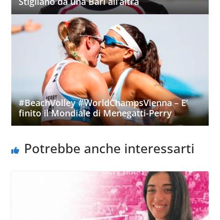
Stigliano da una Bari all’altra
#BeachVolley #WorldChampsVienna – E’
finito il Mondiale di Menegatti-Perry
Potrebbe anche interessarti