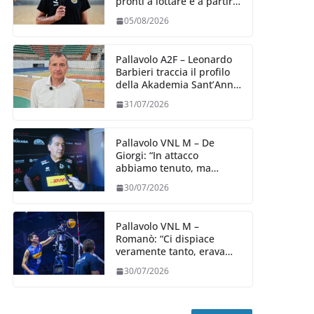
pronti a lottare e a partire
carichi sin dal primo
05/08/2026
giorno”
Pallavolo A2F – Leonardo
Barbieri traccia il profilo
della Akademia Sant’Anna
2026/27
31/07/2026
Pallavolo VNL M – De
Giorgi: “In attacco
abbiamo tenuto, ma
siamo stati penalizzati
30/07/2026
dalla prestazione in
ricezione, è la prima volta”
Pallavolo VNL M –
Romanò: “Ci dispiace
veramente tanto, eravamo
qui per fare di più,
30/07/2026
impareremo”