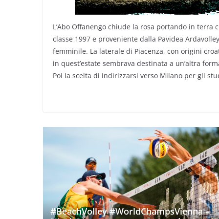
L’Abo Offanengo chiude la rosa portando in terra 
classe 1997 e proveniente dalla Pavidea Ardavolley
femminile. La laterale di Piacenza, con origini cro
in quest’estate sembrava destinata a un’altra for
Poi la scelta di indirizzarsi verso Milano per gli st
#BeachVolley #WorldChampsVienna –