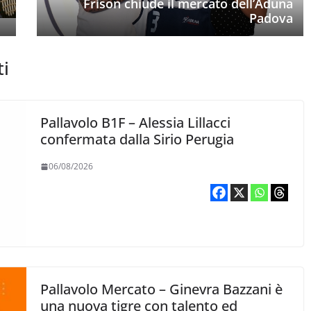
Frison chiude il mercato dell’Aduna
Padova
ti
Pallavolo B1F – Alessia Lillacci
confermata dalla Sirio Perugia
06/08/2026
Pallavolo Mercato – Ginevra Bazzani è
una nuova tigre con talento ed