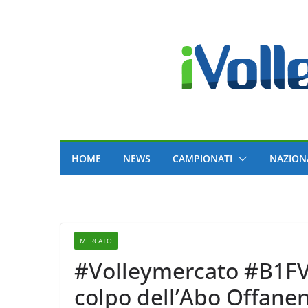
Skip
to
content
HOME
NEWS
CAMPIONATI
NAZION
MERCATO
#Volleymercato #B1FVo
colpo dell’Abo Offane