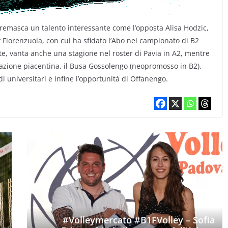
cremasca un talento interessante come l’opposta Alisa Hodzic,
 Fiorenzuola, con cui ha sfidato l’Abo nel campionato di B2
ate, vanta anche una stagione nel roster di Pavia in A2, mentre
mazione piacentina, il Busa Gossolengo (neopromosso in B2).
udi universitari e infine l’opportunità di Offanengo.
#Volleymercato #B1FVolley – Sofia