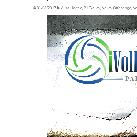
01/08/2017
Alisa Hodzic
,
B1FVolley
,
Volley Offanengo
,
Vo