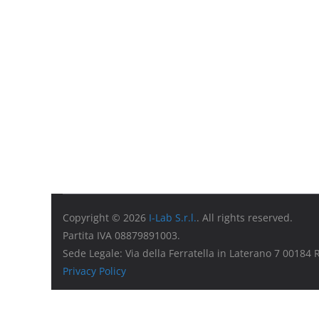
Copyright © 2026
I-Lab S.r.l.
. All rights reserved.
Partita IVA 08879891003.
Sede Legale: Via della Ferratella in Laterano 7 00184
Privacy Policy