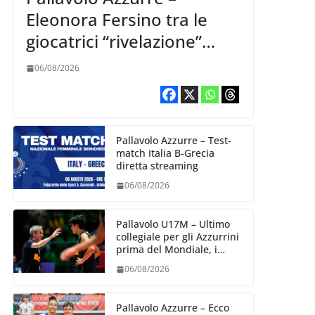
Eleonora Fersino tra le
giocatrici “rivelazione”
della VNL 2026 per
06/08/2026
Volleyball World
Pallavolo Azzurre – Test-
match Italia B-Grecia
diretta streaming
06/08/2026
Pallavolo U17M – Ultimo
collegiale per gli Azzurrini
prima del Mondiale, i
convocati
06/08/2026
Pallavolo Azzurre – Ecco