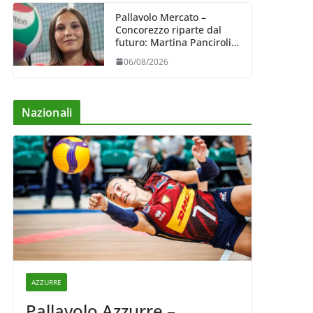
Pallavolo Mercato –
Concorezzo riparte dal
futuro: Martina Panciroli è
il primo acquisto
06/08/2026
Nazionali
AZZURRE
Pallavolo Azzurre –