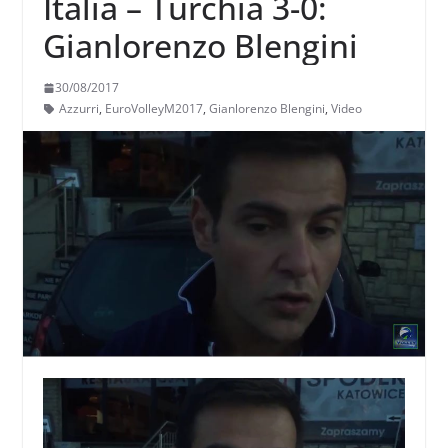
Italia – Turchia 3-0:
Gianlorenzo Blengini
30/08/2017
Azzurri
,
EuroVolleyM2017
,
Gianlorenzo Blengini
,
Video