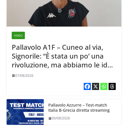
VIDEO
Pallavolo A1F – Cuneo al via,
Signorile: “È stata un po’ una
rivoluzione, ma abbiamo le idee
chiare siu cosa vogliamo fare”
07/08/2026
Pallavolo Azzurre – Test-match
Italia B-Grecia diretta streaming
06/08/2026