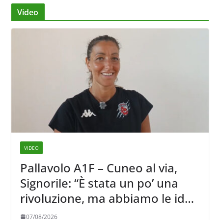
Video
VIDEO
Pallavolo A1F – Cuneo al via,
Signorile: “È stata un po’ una
rivoluzione, ma abbiamo le idee
chiare siu cosa vogliamo fare”
07/08/2026