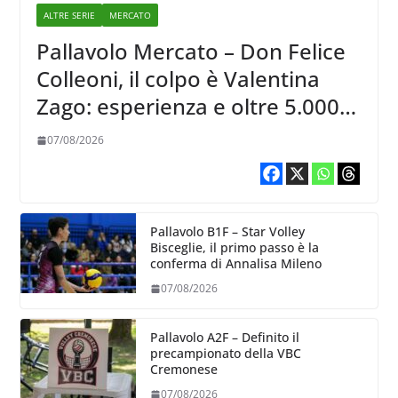
ALTRE SERIE
MERCATO
Pallavolo Mercato – Don Felice
Colleoni, il colpo è Valentina
Zago: esperienza e oltre 5.000
punti al servizio di Trescore
07/08/2026
Pallavolo B1F – Star Volley
Bisceglie, il primo passo è la
conferma di Annalisa Mileno
07/08/2026
Pallavolo A2F – Definito il
precampionato della VBC
Cremonese
07/08/2026