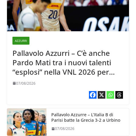
AZZURRI
Pallavolo Azzurri – C’è anche
Pardo Mati tra i nuovi talenti
“esplosi” nella VNL 2026 per
Volleyball World
07/08/2026
Pallavolo Azzurre – L’Italia B di
Parisi batte la Grecia 3-2 a Urbino
07/08/2026