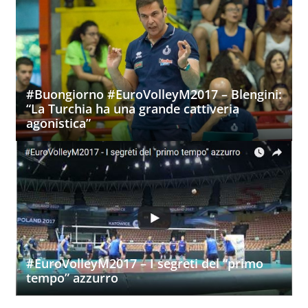
#Buongiorno #EuroVolleyM2017 – Blengini:
“La Turchia ha una grande cattiveria
agonistica”
#EuroVolleyM2017 – I segreti del “primo
tempo” azzurro