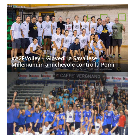
#A2FVolley – Giovedì la Savallese
Millenium in amichevole contro la Pomì