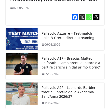
chiare siu cosa vogliamo fare”
07/08/2026
Pallavolo Azzurre – Test-match
Italia B-Grecia diretta streaming
06/08/2026
Pallavolo A1F – Brescia, Matteo
Solforati: “Siamo pronti a lottare e a
partire carichi sin dal primo giorno”
05/08/2026
Pallavolo A2F – Leonardo Barbieri
traccia il profilo della Akademia
Sant’Anna 2026/27
31/07/2026