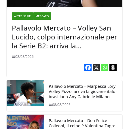
ALTRE SERIE
MERCATO
Pallavolo Mercato – Volley San
Lucido, colpo internazionale per
la Serie B2: arriva la
schiacciatrice lettone Kristine
08/08/2026
Teivane
Pallavolo Mercato – Marpesca Lory
Volley Pizzo: arriva la giovane italo–
brasiliana Any Gabrielle Milano
08/08/2026
Pallavolo Mercato – Don Felice
Colleoni, il colpo è Valentina Zago: