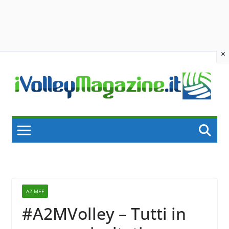
×
Skip
to
content
A2 MEF
#A2MVolley – Tutti in