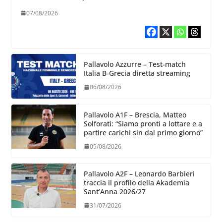
chiare siu cosa vogliamo fare”
07/08/2026
Pallavolo Azzurre – Test-match
Italia B-Grecia diretta streaming
06/08/2026
Pallavolo A1F – Brescia, Matteo
Solforati: “Siamo pronti a lottare e a
partire carichi sin dal primo giorno”
05/08/2026
Pallavolo A2F – Leonardo Barbieri
traccia il profilo della Akademia
Sant’Anna 2026/27
31/07/2026