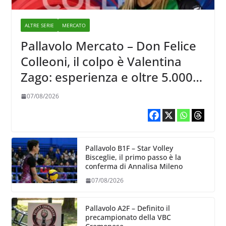
ALTRE SERIE
MERCATO
Pallavolo Mercato – Don Felice
Colleoni, il colpo è Valentina
Zago: esperienza e oltre 5.000
punti al servizio di Trescore
07/08/2026
Pallavolo B1F – Star Volley
Bisceglie, il primo passo è la
conferma di Annalisa Mileno
07/08/2026
Pallavolo A2F – Definito il
precampionato della VBC