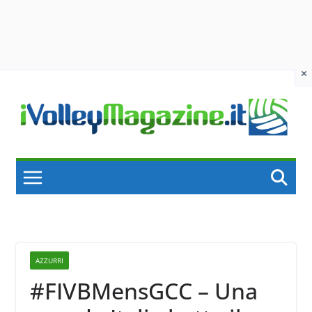
×
Skip
to
content
AZZURRI
#FIVBMensGCC – Una