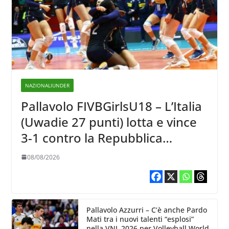
NAZIONALIUNDER
Pallavolo FIVBGirlsU18 – L’Italia
(Uwadie 27 punti) lotta e vince
3-1 contro la Repubblica
Dominicana
08/08/2026
Pallavolo Azzurri – C’è anche Pardo
Mati tra i nuovi talenti “esplosi”
nella VNL 2026 per Volleyball World