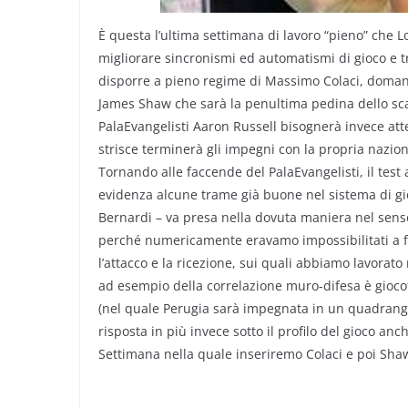
È questa l’ultima settimana di lavoro “pieno” che 
migliorare sincronismi ed automatismi di gioco e tr
disporre a pieno regime di Massimo Colaci, domani 
James Shaw che sarà la penultima pedina dello scac
PalaEvangelisti Aaron Russell bisognerà invece att
strisce terminerà gli impegni con la propria nazion
Tornando alle faccende del PalaEvangelisti, il tes
evidenza alcune trame già buone nel sistema di gio
Bernardi – va presa nella dovuta maniera nel senso
perché numericamente eravamo impossibilitati a f
l’attacco e la ricezione, sui quali abbiamo lavorat
ad esempio della correlazione muro-difesa è gioco
(nel quale Perugia sarà impegnata in un quadrang
risposta in più invece sotto il profilo del gioco an
Settimana nella quale inseriremo Colaci e poi Sha