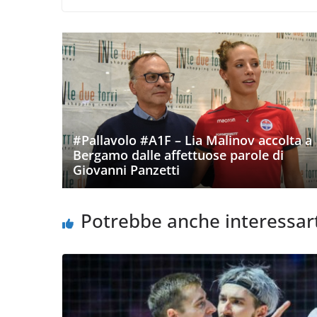
#Pallavolo #A1F – Lia Malinov accolta a
Bergamo dalle affettuose parole di
Giovanni Panzetti
Potrebbe anche interessar