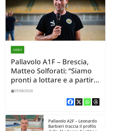
VIDEO
Pallavolo A1F – Brescia,
Matteo Solforati: “Siamo
pronti a lottare e a partire
carichi sin dal primo
05/08/2026
giorno”
Pallavolo A2F – Leonardo
Barbieri traccia il profilo