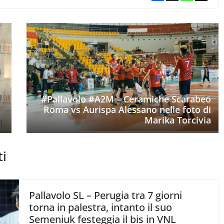
#Pallavolo #A2M – Ceramiche Scarabeo
Roma vs Aurispa Alessano nelle foto di
Marika Torcivia
ti
Pallavolo SL – Perugia tra 7 giorni
torna in palestra, intanto il suo
Semeniuk festeggia il bis in VNL