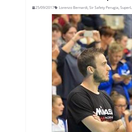
25/09/2017
Lorenzo Bernardi
,
Sir Safety Perugia
,
SuperL