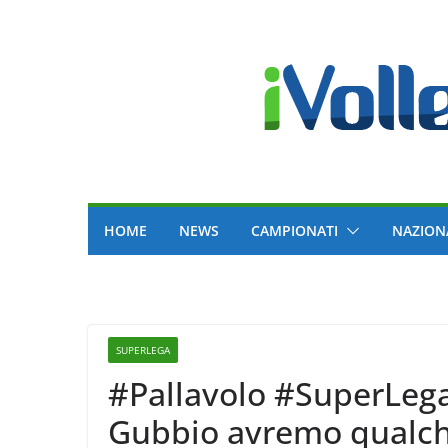
Skip
to
content
HOME
NEWS
CAMPIONATI
NAZION
SUPERLEGA
#Pallavolo #SuperLega
Gubbio avremo qualche