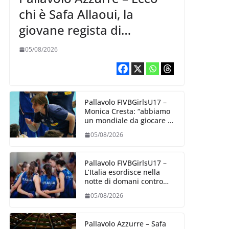
chi è Safa Allaoui, la
giovane regista di
Bergamo convocata al
05/08/2026
collegiale di Cavalese
Pallavolo FIVBGirlsU17 –
Monica Cresta: “abbiamo
un mondiale da giocare al
meglio delle nostre
05/08/2026
capacità”
Pallavolo FIVBGirlsU17 –
L’Italia esordisce nella
notte di domani contro
l’Algeria
05/08/2026
Pallavolo Azzurre – Safa