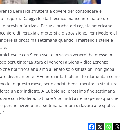
Lorenzo Bernardi sfrutterà a dovere per consolidare e
a i reparti. Da oggi lo staff tecnico bianconero ha potuto
è previsto l’arrivo a Perugia anche del regista americano
chiere di Perugia a mettersi a disposizione. Per rivedere al
endere la prossima settimana quando il martello a stelle e
ale.
t amichevole con Siena svolto lo scorso venerdì ha messo in
co perugino: “La gara di venerdì a Siena – dice Lorenzo
 che noi finora abbiamo allenato solo situazioni non globali
are diversamente. E venerdì infatti alcuni fondamentali come
o molto in questo mese, sono andati bene, mentre la struttura
forza un po’ indietro. A Gubbio nel prossimo fine settimana
olare con Modena, Latina e Vibo, ndr) avremo penso qualche
che perché avremo una settimana in più di lavoro alle spalle.
w.”