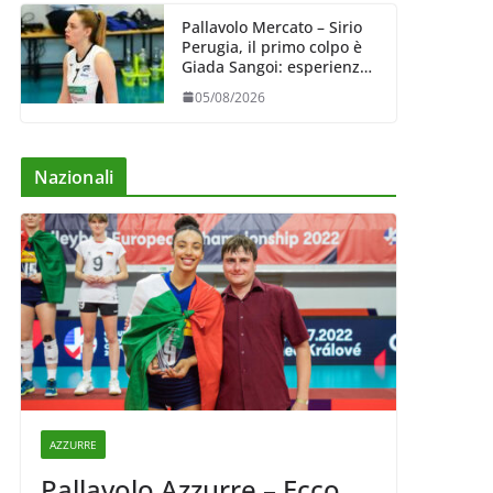
Pallavolo Mercato – Sirio
Perugia, il primo colpo è
Giada Sangoi: esperienza
e talento in attacco
05/08/2026
Nazionali
AZZURRE
Pallavolo Azzurre – Ecco