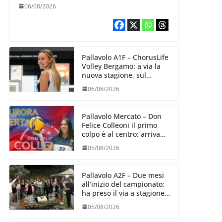
10 agosto, i sogni di
06/08/2026
salvezza di Julie
Lengweiler,
Pallavolo A1F – ChorusLife
Volley Bergamo: a via la
nuova stagione, sul
mercato si cerca la vice
06/08/2026
Ungureanu
Pallavolo Mercato – Don
Felice Colleoni il primo
colpo è al centro: arriva
Aurora Bertasi
05/08/2026
Pallavolo A2F – Due mesi
all’inizio del campionato:
ha preso il via a stagione
delle Black Angels
05/08/2026