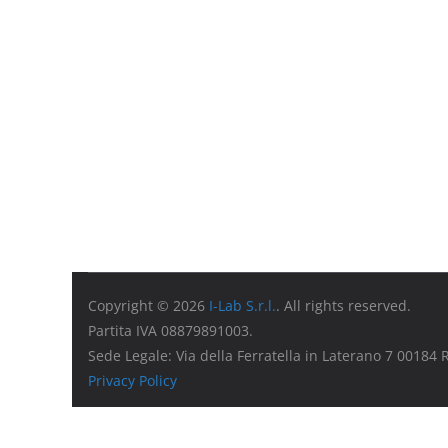
Copyright © 2026
I-Lab S.r.l.
. All rights reserved.
Partita IVA 08879891003.
Sede Legale: Via della Ferratella in Laterano 7 00184
Privacy Policy