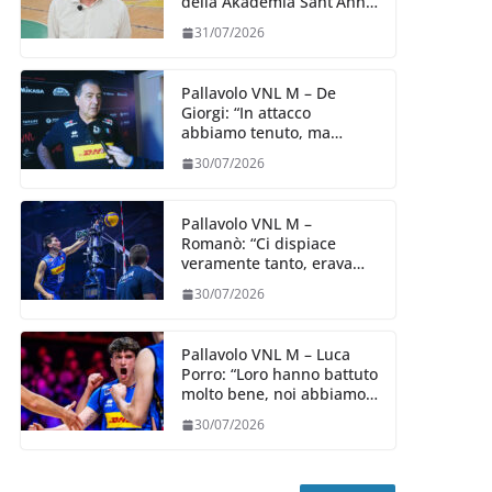
della Akademia Sant’Anna
2026/27
31/07/2026
Pallavolo VNL M – De
Giorgi: “In attacco
abbiamo tenuto, ma
siamo stati penalizzati
30/07/2026
dalla prestazione in
ricezione, è la prima volta”
Pallavolo VNL M –
Romanò: “Ci dispiace
veramente tanto, eravamo
qui per fare di più,
30/07/2026
impareremo”
Pallavolo VNL M – Luca
Porro: “Loro hanno battuto
molto bene, noi abbiamo
sofferto in ricezione, uno
30/07/2026
spunto su cui lavorare e
migliorare”