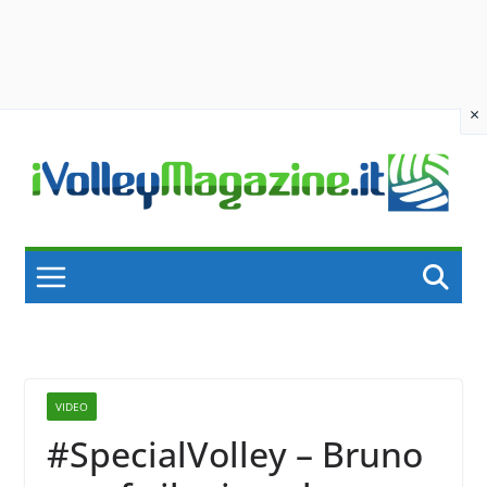
×
Skip
to
content
VIDEO
#SpecialVolley – Bruno