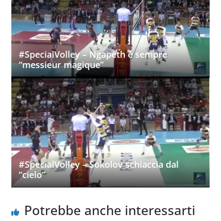
#SpecialVolley – Ngapeth è sempre
“messieur magique”
#SpecialVolley – Sokolov schiaccia dal
“cielo”
Potrebbe anche interessarti