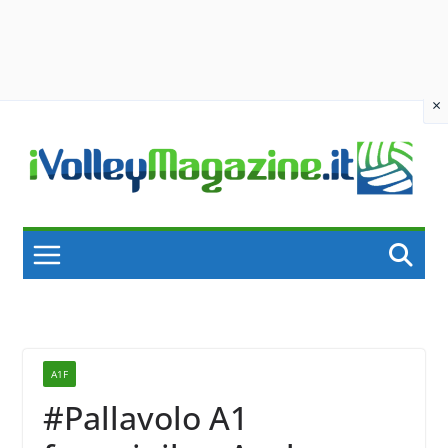
×
Skip
to
content
A1F
#Pallavolo A1