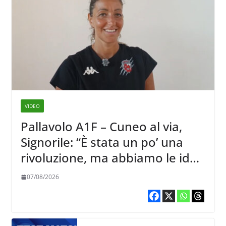
VIDEO
Pallavolo A1F – Cuneo al via,
Signorile: “È stata un po’ una
rivoluzione, ma abbiamo le idee
chiare siu cosa vogliamo fare”
07/08/2026