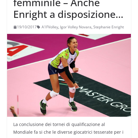
femminile – Anche
Enright a disposizione
di Massimo Barbolini
19/10/2017
A1FVolley
,
Igor Volley Novara
,
Stephanie Enright
La conclusione dei tornei di qualificazione al
Mondiale fa si che le diverse giocatrici tesserate per i