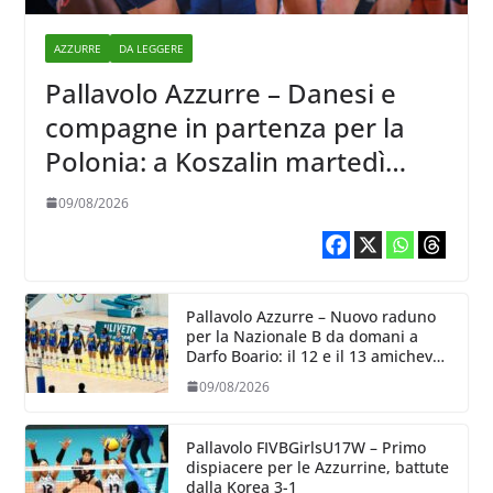
AZZURRE
DA LEGGERE
Pallavolo Azzurre – Danesi e
compagne in partenza per la
Polonia: a Koszalin martedì
giocano contro la Francia
09/08/2026
Pallavolo Azzurre – Nuovo raduno
per la Nazionale B da domani a
Darfo Boario: il 12 e il 13 amichevoli
con la Romania
09/08/2026
Pallavolo FIVBGirlsU17W – Primo
dispiacere per le Azzurrine, battute
dalla Korea 3-1