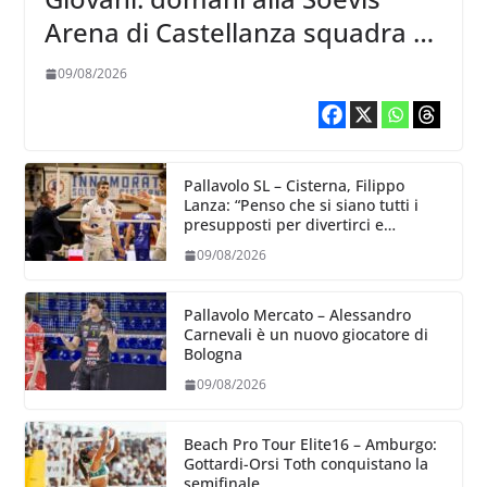
Arena di Castellanza squadra al
completo al raduno
09/08/2026
Pallavolo SL – Cisterna, Filippo
Lanza: “Penso che si siano tutti i
presupposti per divertirci e
formare un gruppo solido che
09/08/2026
sappia divertire”
Pallavolo Mercato – Alessandro
Carnevali è un nuovo giocatore di
Bologna
09/08/2026
Beach Pro Tour Elite16 – Amburgo:
Gottardi-Orsi Toth conquistano la
semifinale