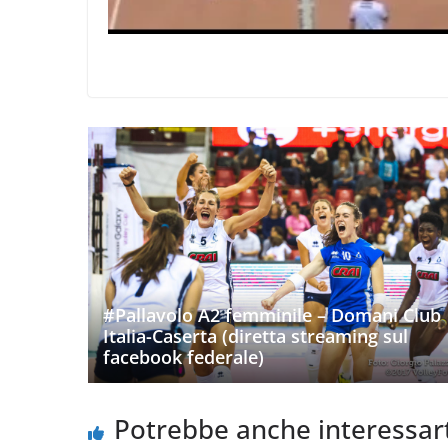
#Pallavolo A2 femminile – Domani Club
Italia-Caserta (diretta streaming sul
facebook federale)
Potrebbe anche interessar