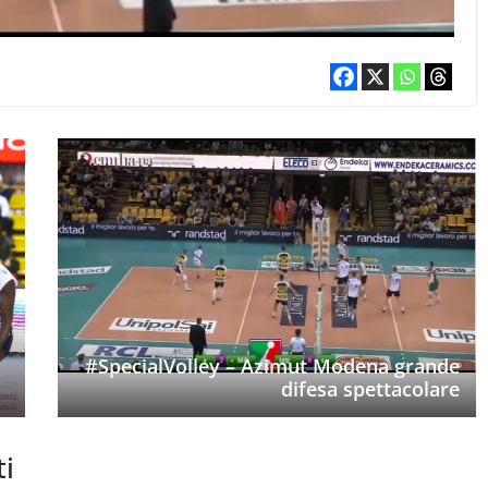
#SpecialVolley – Azimut Modena grande
difesa spettacolare
ti