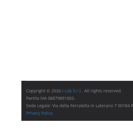
Copyright © 2026
I-Lab S.r.l.
. All rights reserved.
Partita IVA 08879891003.
Sede Legale: Via della Ferratella in Laterano 7 00184
Privacy Policy