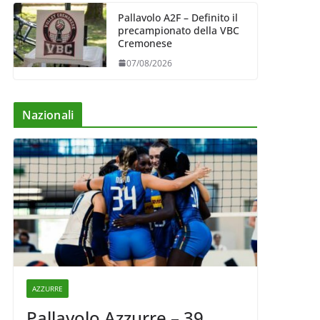
Pallavolo A2F – Definito il
precampionato della VBC
Cremonese
07/08/2026
Nazionali
AZZURRE
Pallavolo Azzurre – 39