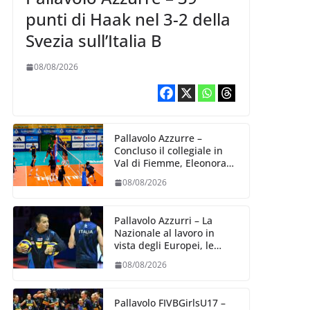
punti di Haak nel 3-2 della
Svezia sull’Italia B
08/08/2026
Pallavolo Azzurre –
Concluso il collegiale in
Val di Fiemme, Eleonora
Fersino: “Stiamo lavorando
08/08/2026
su quei piccoli dettagli
dove poter migliorare”.
Pallavolo Azzurri – La
Nazionale al lavoro in
vista degli Europei, le
convocazioni di
08/08/2026
Ferdinando De Giorgi
Pallavolo FIVBGirlsU17 –