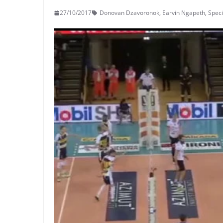
27/10/2017
Donovan Dzavoronok
,
Earvin Ngapeth
,
Speci