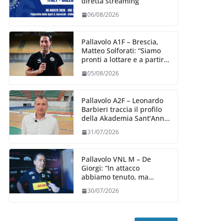
diretta streaming
06/08/2026
Pallavolo A1F – Brescia,
Matteo Solforati: “Siamo
pronti a lottare e a partire
carichi sin dal primo
05/08/2026
giorno”
Pallavolo A2F – Leonardo
Barbieri traccia il profilo
della Akademia Sant’Anna
2026/27
31/07/2026
Pallavolo VNL M – De
Giorgi: “In attacco
abbiamo tenuto, ma
siamo stati penalizzati
30/07/2026
dalla prestazione in
ricezione, è la prima volta”