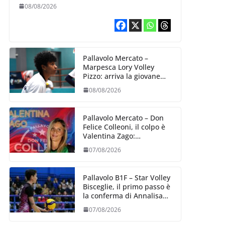
B2: arriva la schiacciatrice
08/08/2026
lettone Kristine Teivane
Pallavolo Mercato –
Marpesca Lory Volley
Pizzo: arriva la giovane
italo–brasiliana Any
08/08/2026
Gabrielle Milano
Pallavolo Mercato – Don
Felice Colleoni, il colpo è
Valentina Zago:
esperienza e oltre 5.000
07/08/2026
punti al servizio di
Trescore
Pallavolo B1F – Star Volley
Bisceglie, il primo passo è
la conferma di Annalisa
Mileno
07/08/2026