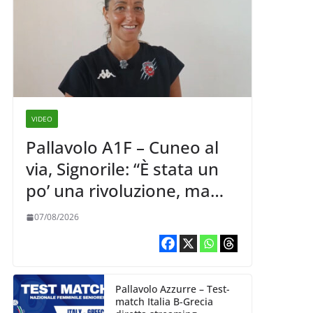
VIDEO
Pallavolo A1F – Cuneo al
via, Signorile: “È stata un
po’ una rivoluzione, ma
abbiamo le idee chiare siu
07/08/2026
cosa vogliamo fare”
Pallavolo Azzurre – Test-
match Italia B-Grecia