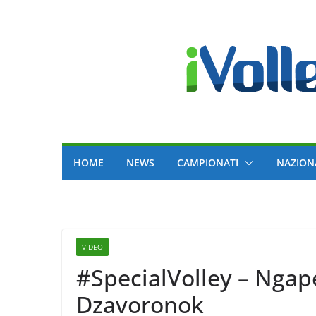
Skip
to
content
HOME
NEWS
CAMPIONATI
NAZION
VIDEO
#SpecialVolley – Ngap
Dzavoronok