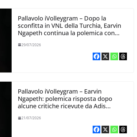
Pallavolo iVolleygram – Dopo la
sconfitta in VNL della Turchia, Earvin
Ngapeth continua la polemica con
Adis Lagumdzija
29/07/2026
Pallavolo iVolleygram – Earvin
Ngapeth: polemica risposta dopo
alcune critiche ricevute da Adis
Lagumdzija
21/07/2026