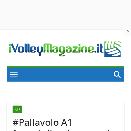
×
Skip
to
content
A1F
#Pallavolo A1