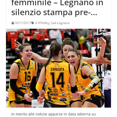
femminile – Legnano in
silenzio stampa pre-
derby
16/11/2017
A1FVolley
,
Sab Legnano
In merito alle notizie apparse in data odierna su