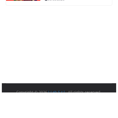
Copyright © 2026
I-Lab S.r.l.
. All rights reserved.
Partita IVA 08879891003.
Sede Legale: Via della Ferratella in Laterano 7 00184 Roma.
Privacy Policy