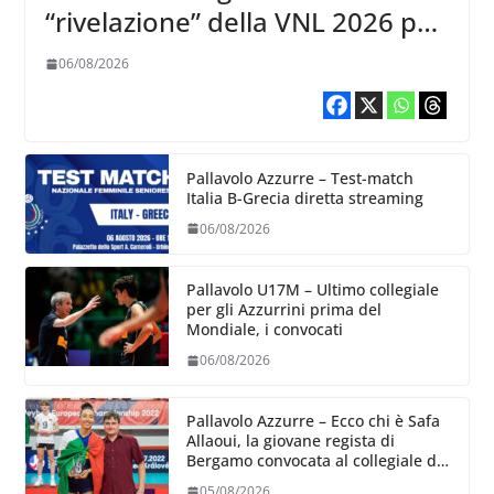
“rivelazione” della VNL 2026 per
Volleyball World
06/08/2026
Pallavolo Azzurre – Test-match
Italia B-Grecia diretta streaming
06/08/2026
Pallavolo U17M – Ultimo collegiale
per gli Azzurrini prima del
Mondiale, i convocati
06/08/2026
Pallavolo Azzurre – Ecco chi è Safa
Allaoui, la giovane regista di
Bergamo convocata al collegiale di
Cavalese
05/08/2026