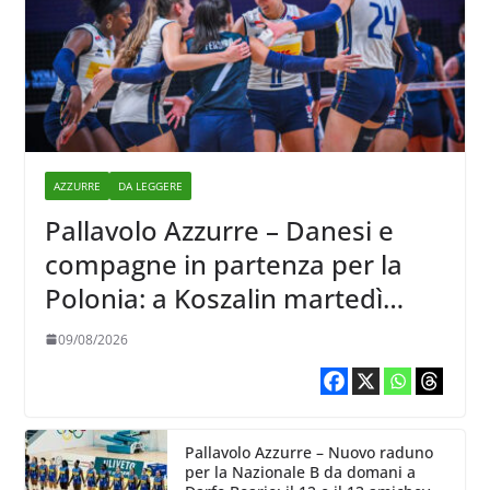
AZZURRE
DA LEGGERE
Pallavolo Azzurre – Danesi e
compagne in partenza per la
Polonia: a Koszalin martedì
giocano contro la Francia
09/08/2026
Pallavolo Azzurre – Nuovo raduno
per la Nazionale B da domani a