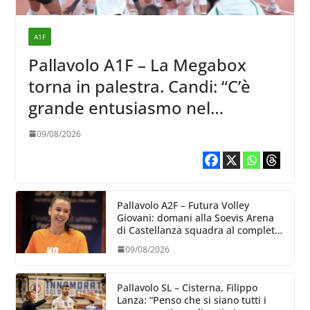
A1F
Pallavolo A1F – La Megabox
torna in palestra. Candi: “C’è
grande entusiasmo nel
ricominciare”
09/08/2026
Pallavolo A2F – Futura Volley
Giovani: domani alla Soevis Arena
di Castellanza squadra al completo
al raduno
09/08/2026
Pallavolo SL – Cisterna, Filippo
Lanza: “Penso che si siano tutti i