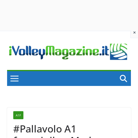
×
Skip
to
content
A1F
#Pallavolo A1