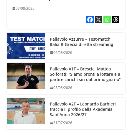
chiare siu cosa vogliamo fare”
07/08/2026
Pallavolo Azzurre – Test-match
Italia B-Grecia diretta streaming
06/08/2026
Pallavolo A1F – Brescia, Matteo
Solforati: “Siamo pronti a lottare e a
partire carichi sin dal primo giorno”
05/08/2026
Pallavolo A2F – Leonardo Barbieri
traccia il profilo della Akademia
Sant’Anna 2026/27
31/07/2026