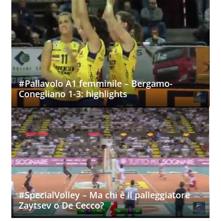
#Pallavolo A1 femminile – Bergamo-
Conegliano 1-3: highlights
#SpecialVolley – Ma chi è il palleggiatore
Zaytsev o De Cecco?