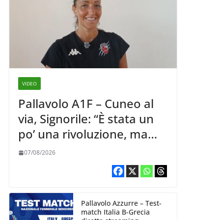
VIDEO
Pallavolo A1F – Cuneo al
via, Signorile: “È stata un
po’ una rivoluzione, ma
abbiamo le idee chiare siu
07/08/2026
cosa vogliamo fare”
Pallavolo Azzurre – Test-
match Italia B-Grecia