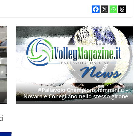
#Pallavolo Champions femminile –
Novara e Conegliano nello stesso girone
ti