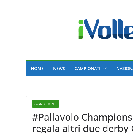
Skip
to
content
HOME
NEWS
CAMPIONATI
NAZION
GRANDI EVENTI
#Pallavolo Champions m
regala altri due derby