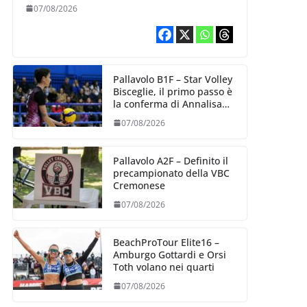
esperienza e oltre 5.000
07/08/2026
punti al servizio di
Trescore
Pallavolo B1F – Star Volley
Bisceglie, il primo passo è
la conferma di Annalisa
Mileno
07/08/2026
Pallavolo A2F – Definito il
precampionato della VBC
Cremonese
07/08/2026
BeachProTour Elite16 –
Amburgo Gottardi e Orsi
Toth volano nei quarti
07/08/2026