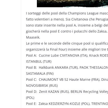
I sorteggi delle pool della Champions League masc
fatto volentieri a meno). Sia Civitanova che Perugia
sono state inserite nella pool A, insieme a belgi d
giocherà nella pool E contro i polacchi dello Zaksa,
Maaseik.
Le prime e le seconde delle cinque pool si qualific
organizzerà la Final Four) insieme alle migliori tre 
Pool A: Cucine Lube CIVITANOVA (ITA), Knack ROES
ISTANBUL (TUR)
Pool B: Halkbank ANKARA (TUR), PAOK THESSALONIK
SASTAMALA (FIN)
Pool C: CHAUMONT VB 52 Haute Marne (FRA), Din
NOVOSIBIRSK (RUS)
Pool D: Zenit KAZAN (RUS), BERLIN Recycling Volle
(POL)
Pool E: Zaksa KEDZIERZYN-KOZLE (POL), TRENTINO D