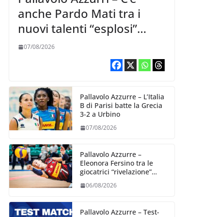
anche Pardo Mati tra i
nuovi talenti “esplosi”
nella VNL 2026 per
07/08/2026
Volleyball World
Pallavolo Azzurre – L’Italia
B di Parisi batte la Grecia
3-2 a Urbino
07/08/2026
Pallavolo Azzurre –
Eleonora Fersino tra le
giocatrici “rivelazione”
della VNL 2026 per
06/08/2026
Volleyball World
Pallavolo Azzurre – Test-