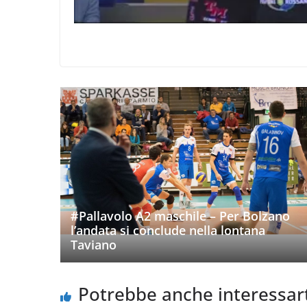
#Pallavolo A2 maschile – Per Bolzano
l’andata si conclude nella lontana
Taviano
Potrebbe anche interessar