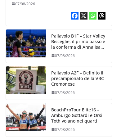
esperienza e oltre 5.000
07/08/2026
punti al servizio di
Trescore
Pallavolo B1F – Star Volley
Bisceglie, il primo passo è
la conferma di Annalisa
Mileno
07/08/2026
Pallavolo A2F – Definito il
precampionato della VBC
Cremonese
07/08/2026
BeachProTour Elite16 –
Amburgo Gottardi e Orsi
Toth volano nei quarti
07/08/2026