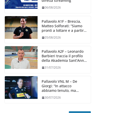
diretta streaming
06/08/2026
Pallavolo A1F – Brescia,
Matteo Solforati: “Siamo
pronti a lottare e a partire
carichi sin dal primo
05/08/2026
giorno”
Pallavolo A2F – Leonardo
Barbieri traccia il profilo
della Akademia Sant’Anna
2026/27
31/07/2026
Pallavolo VNL M – De
Giorgi: “In attacco
abbiamo tenuto, ma
siamo stati penalizzati
30/07/2026
dalla prestazione in
ricezione, è la prima volta”