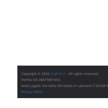
Copyright © 2026
I-Lab S.r.l.
. All rights reserved.
Partita IVA 08879891003.
Sede Legale: Via della Ferratella in Laterano 7 00184
Privacy Policy