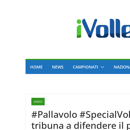
Skip
to
content
HOME
NEWS
CAMPIONATI
NAZION
VIDEO
#Pallavolo #SpecialVol
tribuna a difendere il 