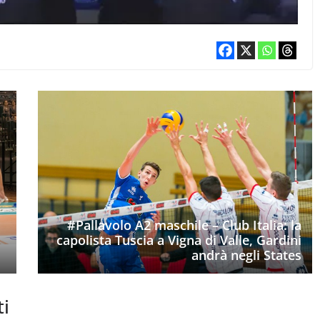
#Pallavolo A2 maschile – Club Italia: la
capolista Tuscia a Vigna di Valle, Gardini
andrà negli States
ti