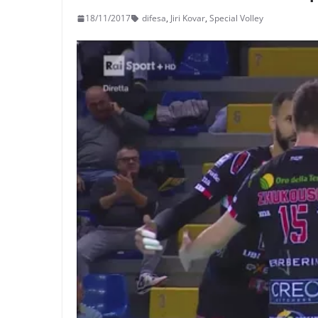
18/11/2017
difesa
,
Jiri Kovar
,
Special Volley