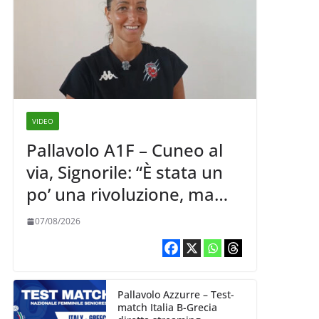
VIDEO
Pallavolo A1F – Cuneo al
via, Signorile: “È stata un
po’ una rivoluzione, ma
abbiamo le idee chiare siu
07/08/2026
cosa vogliamo fare”
Pallavolo Azzurre – Test-
match Italia B-Grecia