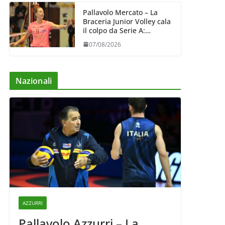
Pallavolo Mercato – La
Braceria Junior Volley cala
il colpo da Serie A:
Barbara Varaldo è il nuovo
07/08/2026
riferimento dell’attacco
gialloviola
Nazionali
AZZURRI
Pallavolo Azzurri – La