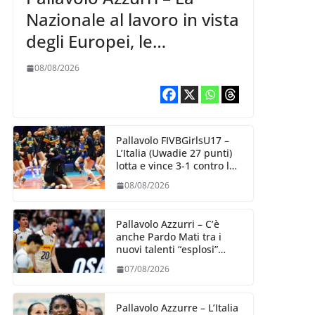
Nazionale al lavoro in vista
degli Europei, le
convocazioni di
08/08/2026
Ferdinando De Giorgi
Pallavolo FIVBGirlsU17 –
L’Italia (Uwadie 27 punti)
lotta e vince 3-1 contro la
Repubblica Dominicana
08/08/2026
Pallavolo Azzurri – C’è
anche Pardo Mati tra i
nuovi talenti “esplosi”
nella VNL 2026 per
07/08/2026
Volleyball World
Pallavolo Azzurre – L’Italia