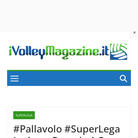
×
Skip
to
content
SUPERLEGA
#Pallavolo #SuperLega