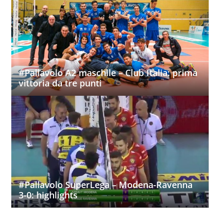
#Pallavolo A2 maschile – Club Italia: prima
vittoria da tre punti
#Pallavolo SuperLega – Modena-Ravenna
3-0: highlights