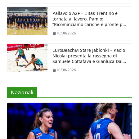
Pallavolo A2F – L’Itas Trentino è
tornata al lavoro. Pamio:
“Ricominciamo cariche e pronte per
una nuova avventura”
10/08/2026
EuroBeachM Stare Jablonki – Paolo
Nicolai presenta la rassegna di
Samuele Cottafava e Gianluca Dal
Corso
10/08/2026
Nazionali