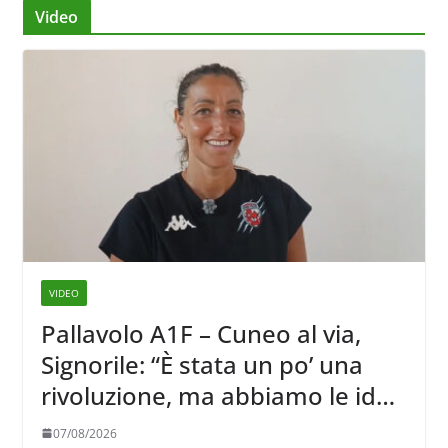
Video
VIDEO
Pallavolo A1F – Cuneo al via,
Signorile: “È stata un po’ una
rivoluzione, ma abbiamo le idee
chiare siu cosa vogliamo fare”
07/08/2026