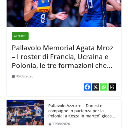
AZZURRE
Pallavolo Memorial Agata Mroz
– I roster di Francia, Ucraina e
Polonia, le tre formazioni che
affronteranno l’Italia
10/08/2026
Pallavolo Azzurre – Danesi e
compagne in partenza per la
Polonia: a Koszalin martedì giocano
contro la Francia
09/08/2026