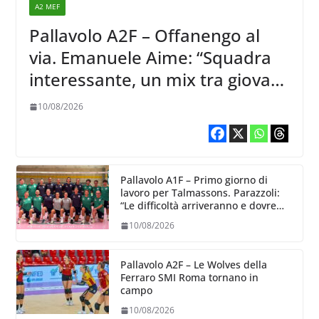
A2 MEF
Pallavolo A2F – Offanengo al
via. Emanuele Aime: “Squadra
interessante, un mix tra giovani
ed esperte”
10/08/2026
Pallavolo A1F – Primo giorno di
lavoro per Talmassons. Parazzoli:
“Le difficoltà arriveranno e dovremo
essere capaci di superarle insieme”
10/08/2026
Pallavolo A2F – Le Wolves della
Ferraro SMI Roma tornano in
campo
10/08/2026