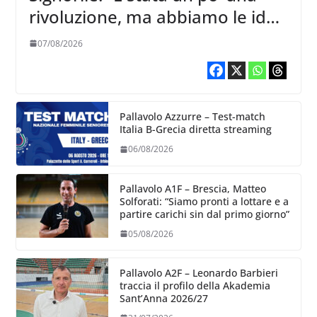
rivoluzione, ma abbiamo le idee
chiare siu cosa vogliamo fare”
07/08/2026
Pallavolo Azzurre – Test-match
Italia B-Grecia diretta streaming
06/08/2026
Pallavolo A1F – Brescia, Matteo
Solforati: “Siamo pronti a lottare e a
partire carichi sin dal primo giorno”
05/08/2026
Pallavolo A2F – Leonardo Barbieri
traccia il profilo della Akademia
Sant’Anna 2026/27