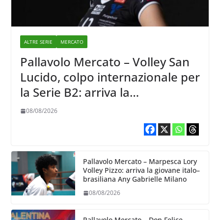
ALTRE SERIE
MERCATO
Pallavolo Mercato – Volley San
Lucido, colpo internazionale per
la Serie B2: arriva la
schiacciatrice lettone Kristine
08/08/2026
Teivane
Pallavolo Mercato – Marpesca Lory
Volley Pizzo: arriva la giovane italo–
brasiliana Any Gabrielle Milano
08/08/2026
Pallavolo Mercato – Don Felice