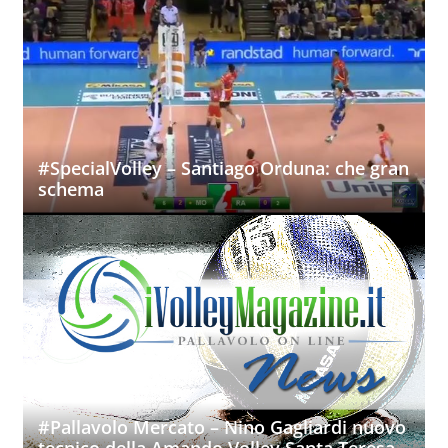
#SpecialVolley – Santiago Orduna: che gran
schema
#Pallavolo Mercato – Nino Gagliardi nuovo