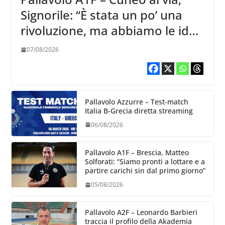
Signorile: “È stata un po’ una
rivoluzione, ma abbiamo le idee
chiare siu cosa vogliamo fare”
07/08/2026
Pallavolo Azzurre – Test-match
Italia B-Grecia diretta streaming
06/08/2026
Pallavolo A1F – Brescia, Matteo
Solforati: “Siamo pronti a lottare e a
partire carichi sin dal primo giorno”
05/08/2026
Pallavolo A2F – Leonardo Barbieri
traccia il profilo della Akademia