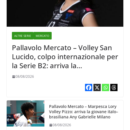
ALTRE SERIE
MERCATO
Pallavolo Mercato – Volley San
Lucido, colpo internazionale per
la Serie B2: arriva la
schiacciatrice lettone Kristine
08/08/2026
Teivane
Pallavolo Mercato – Marpesca Lory
Volley Pizzo: arriva la giovane italo–
brasiliana Any Gabrielle Milano
08/08/2026