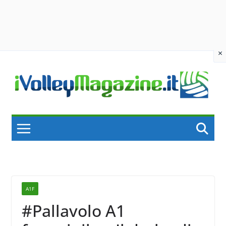
×
Skip
to
content
A1F
#Pallavolo A1