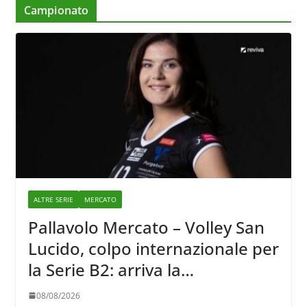
Campionato
ALTRE SERIE
MERCATO
Pallavolo Mercato – Volley San
Lucido, colpo internazionale per
la Serie B2: arriva la
schiacciatrice lettone Kristine
08/08/2026