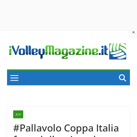
×
Skip
to
content
A1F
#Pallavolo Coppa Italia