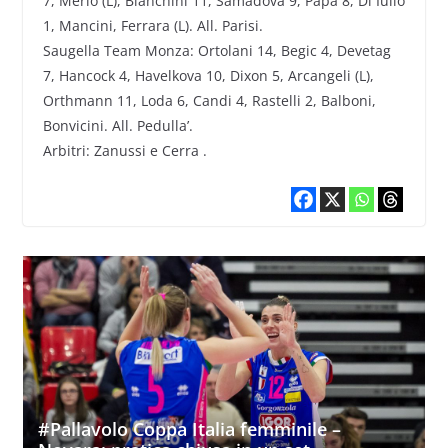
7, Merlo (L), Bianchini 11, Samadova 9, Papa 8, Di Iulio
1, Mancini, Ferrara (L). All. Parisi.
Saugella Team Monza: Ortolani 14, Begic 4, Devetag
7, Hancock 4, Havelkova 10, Dixon 5, Arcangeli (L),
Orthmann 11, Loda 6, Candi 4, Rastelli 2, Balboni,
Bonvicini. All. Pedulla’.
Arbitri: Zanussi e Cerra .
#Pallavolo Coppa Italia femminile –