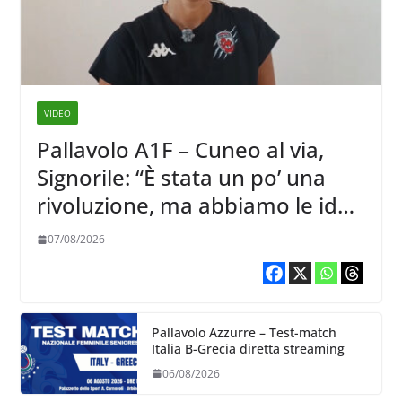
VIDEO
Pallavolo A1F – Cuneo al via,
Signorile: “È stata un po’ una
rivoluzione, ma abbiamo le idee
chiare siu cosa vogliamo fare”
07/08/2026
Pallavolo Azzurre – Test-match
Italia B-Grecia diretta streaming
06/08/2026