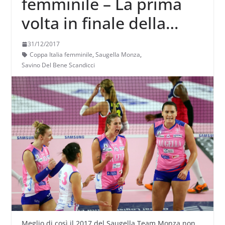
femminile – La prima
volta in finale della
Saugella Monza
31/12/2017
Coppa Italia femminile
,
Saugella Monza
,
Savino Del Bene Scandicci
Meglio di così il 2017 del Saugella Team Monza non