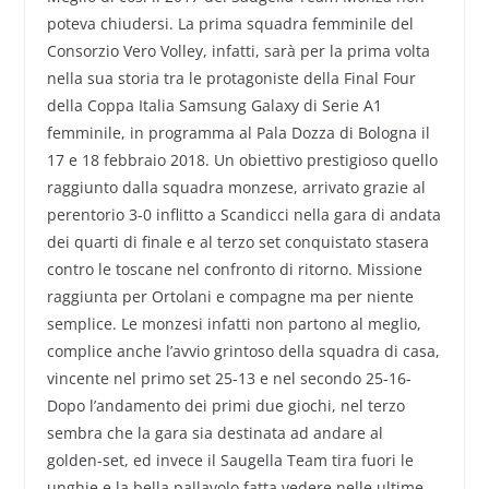
poteva chiudersi. La prima squadra femminile del
Consorzio Vero Volley, infatti, sarà per la prima volta
nella sua storia tra le protagoniste della Final Four
della Coppa Italia Samsung Galaxy di Serie A1
femminile, in programma al Pala Dozza di Bologna il
17 e 18 febbraio 2018. Un obiettivo prestigioso quello
raggiunto dalla squadra monzese, arrivato grazie al
perentorio 3-0 inflitto a Scandicci nella gara di andata
dei quarti di finale e al terzo set conquistato stasera
contro le toscane nel confronto di ritorno. Missione
raggiunta per Ortolani e compagne ma per niente
semplice. Le monzesi infatti non partono al meglio,
complice anche l’avvio grintoso della squadra di casa,
vincente nel primo set 25-13 e nel secondo 25-16-
Dopo l’andamento dei primi due giochi, nel terzo
sembra che la gara sia destinata ad andare al
golden-set, ed invece il Saugella Team tira fuori le
unghie e la bella pallavolo fatta vedere nelle ultime