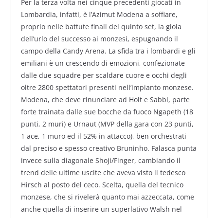
Per la terza volta nei cinque precedenti giocati in
Lombardia, infatti, è l’Azimut Modena a soffiare,
proprio nelle battute finali del quinto set, la gioia
dell’urlo del successo ai monzesi, espugnando il
campo della Candy Arena. La sfida tra i lombardi e gli
emiliani è un crescendo di emozioni, confezionate
dalle due squadre per scaldare cuore e occhi degli
oltre 2800 spettatori presenti nell’impianto monzese.
Modena, che deve rinunciare ad Holt e Sabbi, parte
forte trainata dalle sue bocche da fuoco Ngapeth (18
punti, 2 muri) e Urnaut (MVP della gara con 23 punti,
1 ace, 1 muro ed il 52% in attacco), ben orchestrati
dal preciso e spesso creativo Bruninho. Falasca punta
invece sulla diagonale Shoji/Finger, cambiando il
trend delle ultime uscite che aveva visto il tedesco
Hirsch al posto del ceco. Scelta, quella del tecnico
monzese, che si rivelerà quanto mai azzeccata, come
anche quella di inserire un superlativo Walsh nel