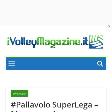
×
Skip
to
content
SUPERLEGA
#Pallavolo SuperLega –