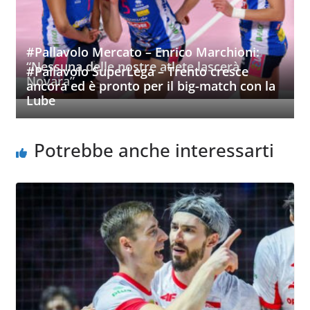
#Pallavolo Mercato – Enrico Marchioni:
“Nessuna delle nostre atlete lascerà
#Pallavolo SuperLega – Trento cresce
Novara”
ancora ed è pronto per il big-match con la
Lube
Potrebbe anche interessarti