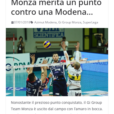
Monza merita un punto
contro una Modena
incompleta
07/01/2018
Azimut Modena
,
Gi Group Monza
,
SuperLega
Nonostante il prezioso punto conquistato, il Gi Group
Team Monza è uscito dal campo con l’amaro in bocca.