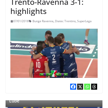
Trento-Ravenna 3-1:
highlights
07/01/2018
Bunge Ravenna
,
Diatec Trentino
,
SuperLega
#Pallavolo SuperLega – Trento cresce
ancora ed è pronto per il big-match con la
Lube