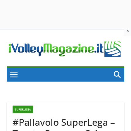
×
Skip
to
content
SUPERLEGA
#Pallavolo SuperLega –