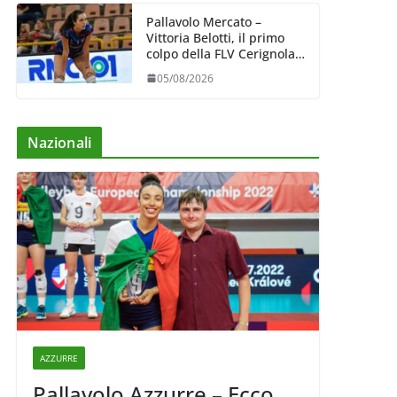
Pallavolo Mercato –
Vittoria Belotti, il primo
colpo della FLV Cerignola:
esperienza e qualità al
05/08/2026
centro
Nazionali
AZZURRE
Pallavolo Azzurre – Ecco