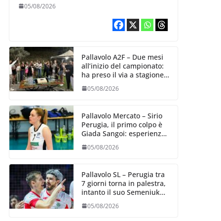
Aurora Bertasi
05/08/2026
Pallavolo A2F – Due mesi
all’inizio del campionato:
ha preso il via a stagione
delle Black Angels
05/08/2026
Pallavolo Mercato – Sirio
Perugia, il primo colpo è
Giada Sangoi: esperienza
e talento in attacco
05/08/2026
Pallavolo SL – Perugia tra
7 giorni torna in palestra,
intanto il suo Semeniuk
festeggia il bis in VNL
05/08/2026