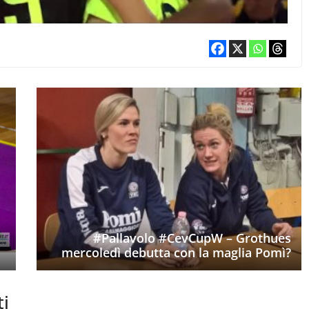
#Pallavolo #CevCupW – Grothues
mercoledì debutta con la maglia Pomì?
ti