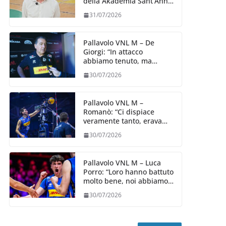
della Akademia Sant’Anna
2026/27
31/07/2026
Pallavolo VNL M – De
Giorgi: “In attacco
abbiamo tenuto, ma
siamo stati penalizzati
30/07/2026
dalla prestazione in
ricezione, è la prima volta”
Pallavolo VNL M –
Romanò: “Ci dispiace
veramente tanto, eravamo
qui per fare di più,
30/07/2026
impareremo”
Pallavolo VNL M – Luca
Porro: “Loro hanno battuto
molto bene, noi abbiamo
sofferto in ricezione, uno
30/07/2026
spunto su cui lavorare e
migliorare”