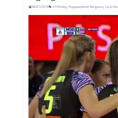
08/01/2018
A1FVolley
,
Foppapedretti Bergamo
,
Liu Jo 