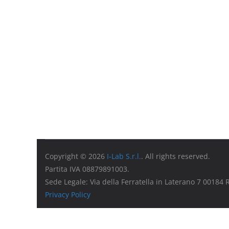
Copyright © 2026
I-Lab S.r.l.
. All rights reserved.
Partita IVA 08879891003.
Sede Legale: Via della Ferratella in Laterano 7 00184
Privacy Policy