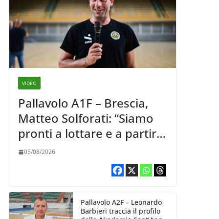
VIDEO
Pallavolo A1F – Brescia,
Matteo Solforati: “Siamo
pronti a lottare e a partire
carichi sin dal primo
05/08/2026
giorno”
Pallavolo A2F – Leonardo
Barbieri traccia il profilo