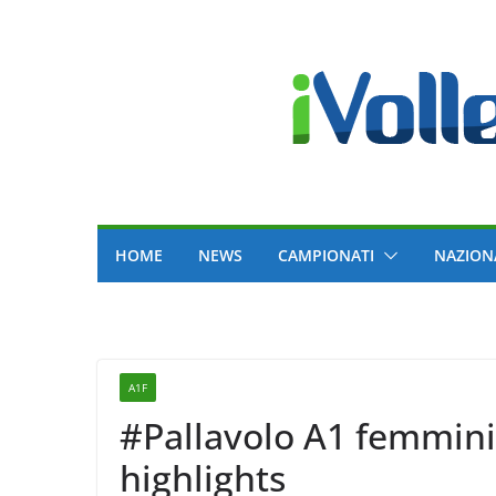
Skip
to
content
HOME
NEWS
CAMPIONATI
NAZION
A1F
#Pallavolo A1 femmin
highlights