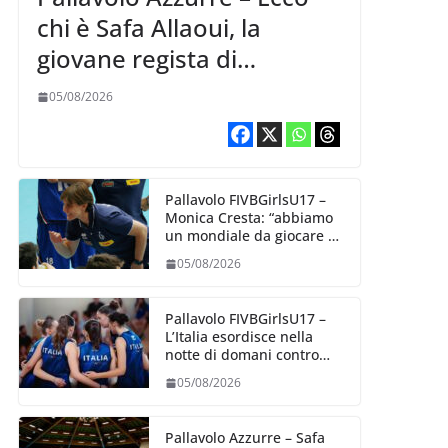
chi è Safa Allaoui, la
giovane regista di
Bergamo convocata al
05/08/2026
collegiale di Cavalese
Pallavolo FIVBGirlsU17 –
Monica Cresta: “abbiamo
un mondiale da giocare al
meglio delle nostre
05/08/2026
capacità”
Pallavolo FIVBGirlsU17 –
L’Italia esordisce nella
notte di domani contro
l’Algeria
05/08/2026
Pallavolo Azzurre – Safa