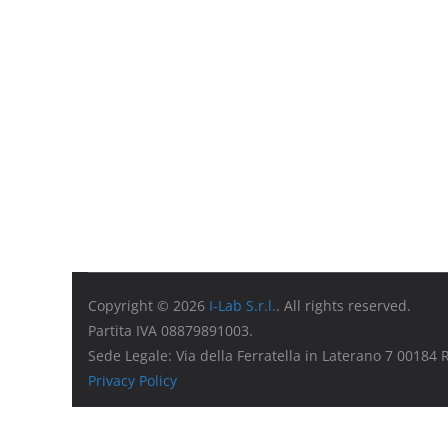
Copyright © 2026
I-Lab S.r.l.
. All rights reserved.
Partita IVA 08879891003.
Sede Legale: Via della Ferratella in Laterano 7 00184
Privacy Policy