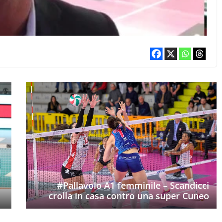
#Pallavolo A1 femminile – Scandicci
crolla in casa contro una super Cuneo