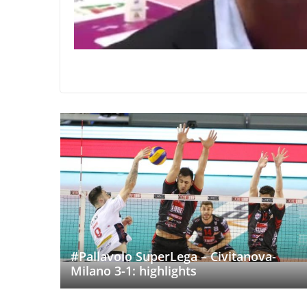
#Pallavolo SuperLega – Civitanova-
Milano 3-1: highlights