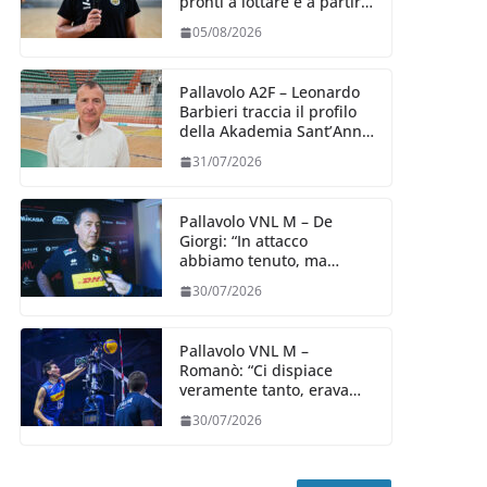
pronti a lottare e a partire
carichi sin dal primo
05/08/2026
giorno”
Pallavolo A2F – Leonardo
Barbieri traccia il profilo
della Akademia Sant’Anna
2026/27
31/07/2026
Pallavolo VNL M – De
Giorgi: “In attacco
abbiamo tenuto, ma
siamo stati penalizzati
30/07/2026
dalla prestazione in
ricezione, è la prima volta”
Pallavolo VNL M –
Romanò: “Ci dispiace
veramente tanto, eravamo
qui per fare di più,
30/07/2026
impareremo”