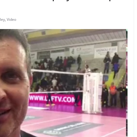
ley
,
Video