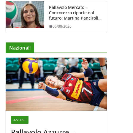
Pallavolo Mercato –
Concorezzo riparte dal
futuro: Martina Panciroli è
il primo acquisto
06/08/2026
Nazionali
AZZURRE
Pallavolo Azzurre –