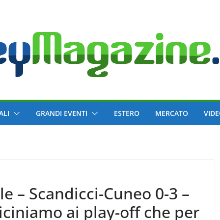
ALI
GRANDI EVENTI
ESTERO
MERCATO
VID
e – Scandicci-Cuneo 0-3 –
iciniamo ai play-off che per