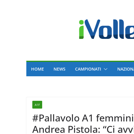
Skip
to
content
HOME
NEWS
CAMPIONATI
NAZION
A1F
#Pallavolo A1 femminil
Andrea Pistola: “Ci avv