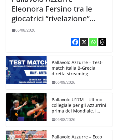
Eleonora Fersino tra le
giocatrici “rivelazione”
della VNL 2026 per
06/08/2026
Volleyball World
Pallavolo Azzurre – Test-
match Italia B-Grecia
diretta streaming
06/08/2026
Pallavolo U17M – Ultimo
collegiale per gli Azzurrini
prima del Mondiale, i
convocati
06/08/2026
Pallavolo Azzurre – Ecco