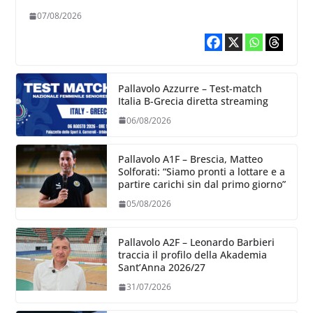
chiare siu cosa vogliamo fare”
07/08/2026
Pallavolo Azzurre – Test-match
Italia B-Grecia diretta streaming
06/08/2026
Pallavolo A1F – Brescia, Matteo
Solforati: “Siamo pronti a lottare e a
partire carichi sin dal primo giorno”
05/08/2026
Pallavolo A2F – Leonardo Barbieri
traccia il profilo della Akademia
Sant’Anna 2026/27
31/07/2026