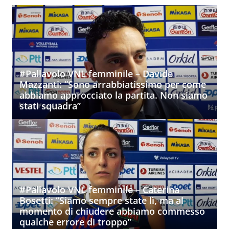
#Pallavolo VNL femminile – Davide
Mazzanti: “Sono arrabbiatissimo per come
abbiamo approcciato la partita. Non siamo
stati squadra”
#Pallavolo VNL femminile – Caterina
Bosetti: “Siamo sempre state lì, ma al
momento di chiudere abbiamo commesso
qualche errore di troppo”