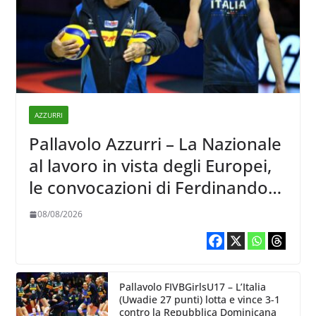
AZZURRI
Pallavolo Azzurri – La Nazionale
al lavoro in vista degli Europei,
le convocazioni di Ferdinando
De Giorgi
08/08/2026
Pallavolo FIVBGirlsU17 – L’Italia
(Uwadie 27 punti) lotta e vince 3-1
contro la Repubblica Dominicana