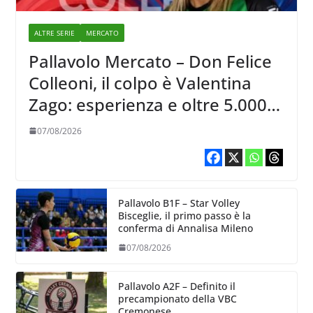
ALTRE SERIE
MERCATO
Pallavolo Mercato – Don Felice
Colleoni, il colpo è Valentina
Zago: esperienza e oltre 5.000
punti al servizio di Trescore
07/08/2026
Pallavolo B1F – Star Volley
Bisceglie, il primo passo è la
conferma di Annalisa Mileno
07/08/2026
Pallavolo A2F – Definito il
precampionato della VBC
Cremonese