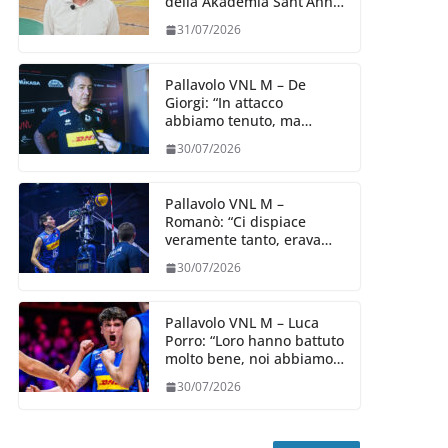
della Akademia Sant’Anna
2026/27
31/07/2026
Pallavolo VNL M – De
Giorgi: “In attacco
abbiamo tenuto, ma
siamo stati penalizzati
30/07/2026
dalla prestazione in
ricezione, è la prima volta”
Pallavolo VNL M –
Romanò: “Ci dispiace
veramente tanto, eravamo
qui per fare di più,
30/07/2026
impareremo”
Pallavolo VNL M – Luca
Porro: “Loro hanno battuto
molto bene, noi abbiamo
sofferto in ricezione, uno
30/07/2026
spunto su cui lavorare e
migliorare”