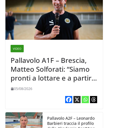
VIDEO
Pallavolo A1F – Brescia,
Matteo Solforati: “Siamo
pronti a lottare e a partire
carichi sin dal primo
05/08/2026
giorno”
Pallavolo A2F – Leonardo
Barbieri traccia il profilo