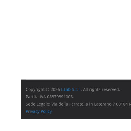
Copyright © 2026
I-Lab S.r.l.
. All rights reserved.
Partita IVA 08879891003.
Sede Legale: Via della Ferratella in Laterano 7 00184
Privacy Policy