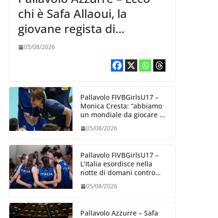
chi è Safa Allaoui, la
giovane regista di
Bergamo convocata al
05/08/2026
collegiale di Cavalese
Pallavolo FIVBGirlsU17 –
Monica Cresta: “abbiamo
un mondiale da giocare al
meglio delle nostre
05/08/2026
capacità”
Pallavolo FIVBGirlsU17 –
L’Italia esordisce nella
notte di domani contro
l’Algeria
05/08/2026
Pallavolo Azzurre – Safa