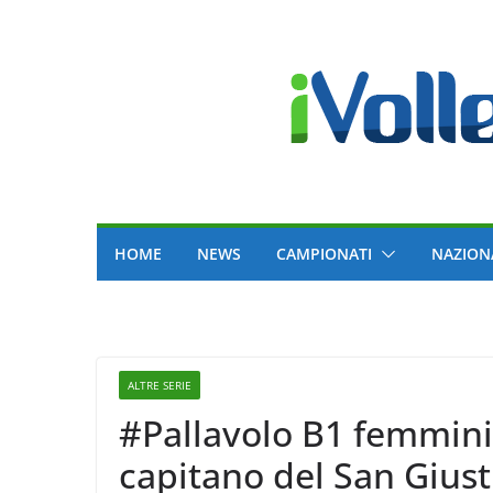
Skip
to
content
HOME
NEWS
CAMPIONATI
NAZION
ALTRE SERIE
#Pallavolo B1 femminil
capitano del San Giust