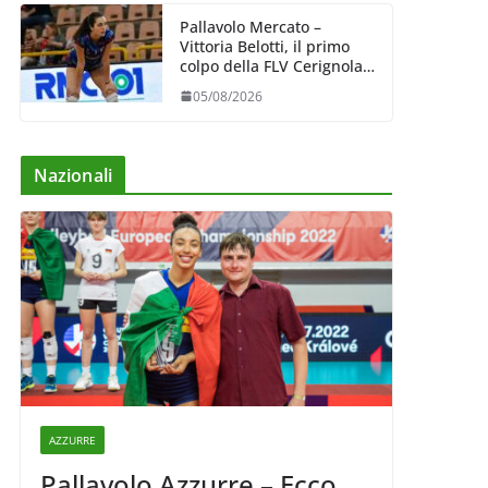
Pallavolo Mercato –
Vittoria Belotti, il primo
colpo della FLV Cerignola:
esperienza e qualità al
05/08/2026
centro
Nazionali
AZZURRE
Pallavolo Azzurre – Ecco