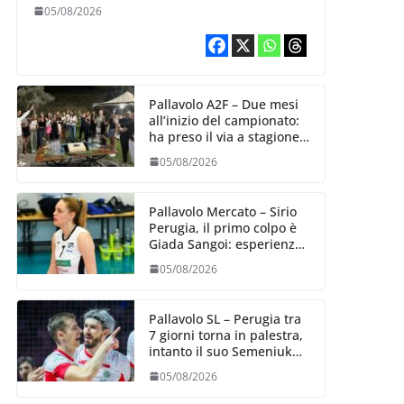
Aurora Bertasi
05/08/2026
Pallavolo A2F – Due mesi
all’inizio del campionato:
ha preso il via a stagione
delle Black Angels
05/08/2026
Pallavolo Mercato – Sirio
Perugia, il primo colpo è
Giada Sangoi: esperienza
e talento in attacco
05/08/2026
Pallavolo SL – Perugia tra
7 giorni torna in palestra,
intanto il suo Semeniuk
festeggia il bis in VNL
05/08/2026