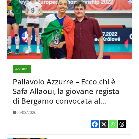
AZZURRE
Pallavolo Azzurre – Ecco chi è
Safa Allaoui, la giovane regista
di Bergamo convocata al
collegiale di Cavalese
05/08/2026