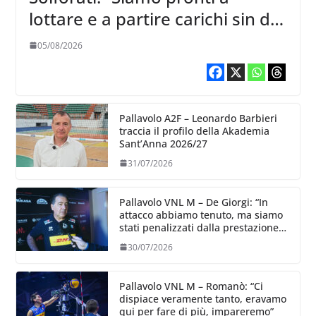
lottare e a partire carichi sin dal
primo giorno”
05/08/2026
Pallavolo A2F – Leonardo Barbieri
traccia il profilo della Akademia
Sant’Anna 2026/27
31/07/2026
Pallavolo VNL M – De Giorgi: “In
attacco abbiamo tenuto, ma siamo
stati penalizzati dalla prestazione
in ricezione, è la prima volta”
30/07/2026
Pallavolo VNL M – Romanò: “Ci
dispiace veramente tanto, eravamo
qui per fare di più, impareremo”