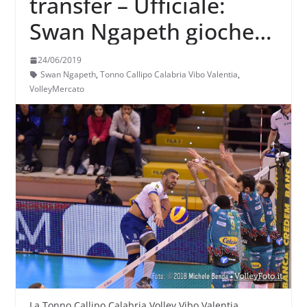
transfer – Ufficiale:
Swan Ngapeth giocherà
a Vibo Valentia
24/06/2019
Swan Ngapeth
,
Tonno Callipo Calabria Vibo Valentia
,
VolleyMercato
La Tonno Callipo Calabria Volley Vibo Valentia