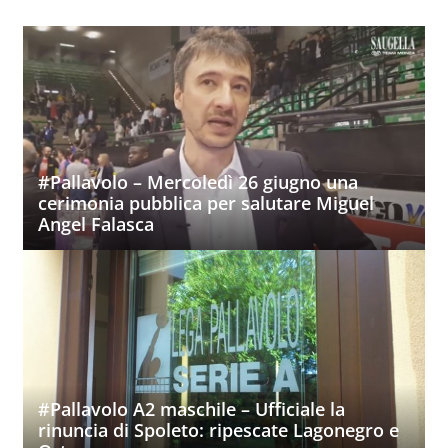
#Pallavolo – Mercoledì 26 giugno una
cerimonia pubblica per salutare Miguel
Angel Falasca
#Pallavolo A2 maschile – Ufficiale la
rinuncia di Spoleto: ripescate Lagonegro e