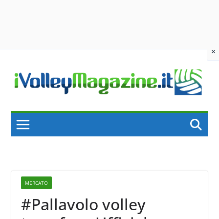
×
Skip
to
content
MERCATO
#Pallavolo volley