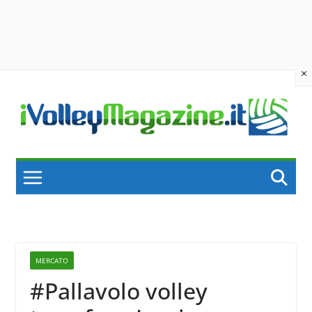
×
Skip
to
content
MERCATO
#Pallavolo volley