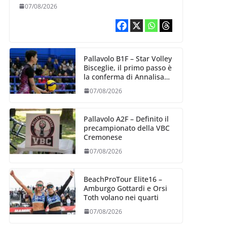
esperienza e oltre 5.000
07/08/2026
punti al servizio di
Trescore
Pallavolo B1F – Star Volley
Bisceglie, il primo passo è
la conferma di Annalisa
Mileno
07/08/2026
Pallavolo A2F – Definito il
precampionato della VBC
Cremonese
07/08/2026
BeachProTour Elite16 –
Amburgo Gottardi e Orsi
Toth volano nei quarti
07/08/2026