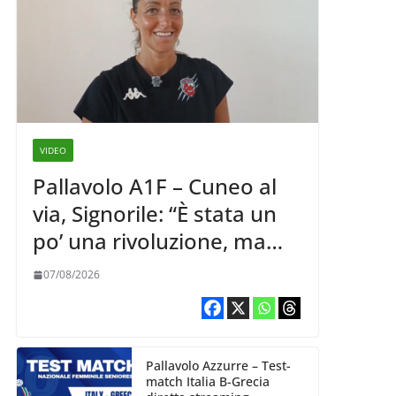
VIDEO
Pallavolo A1F – Cuneo al
via, Signorile: “È stata un
po’ una rivoluzione, ma
abbiamo le idee chiare siu
07/08/2026
cosa vogliamo fare”
Pallavolo Azzurre – Test-
match Italia B-Grecia