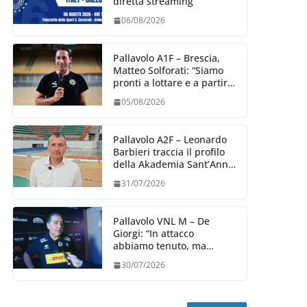
diretta streaming
06/08/2026
Pallavolo A1F – Brescia,
Matteo Solforati: “Siamo
pronti a lottare e a partire
carichi sin dal primo
05/08/2026
giorno”
Pallavolo A2F – Leonardo
Barbieri traccia il profilo
della Akademia Sant’Anna
2026/27
31/07/2026
Pallavolo VNL M – De
Giorgi: “In attacco
abbiamo tenuto, ma
siamo stati penalizzati
30/07/2026
dalla prestazione in
ricezione, è la prima volta”