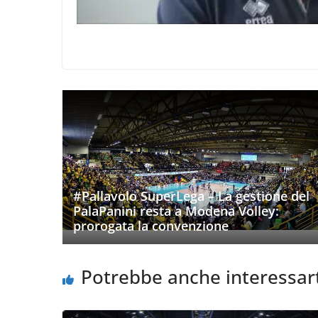
#Pallavolo SuperLega – La gestione del
PalaPanini resta a Modena Volley:
prorogata la convenzione
Potrebbe anche interessar