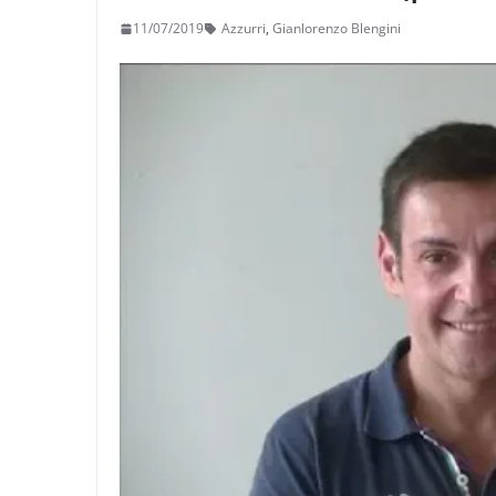
11/07/2019
Azzurri
,
Gianlorenzo Blengini