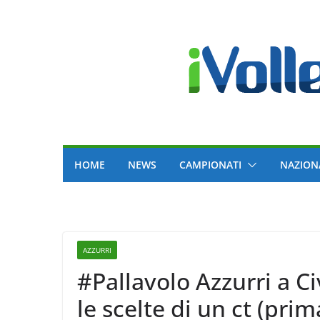
Skip
to
content
HOME
NEWS
CAMPIONATI
NAZION
AZZURRI
#Pallavolo Azzurri a C
le scelte di un ct (prim