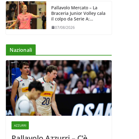
Pallavolo Mercato – La
Braceria Junior Volley cala
il colpo da Serie A:
Barbara Varaldo è il nuovo
07/08/2026
riferimento dell’attacco
gialloviola
Nazionali
AZZURRI
Pallavolo Azzurri – C’è