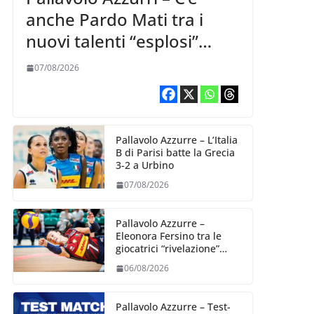
anche Pardo Mati tra i
nuovi talenti “esplosi”
nella VNL 2026 per
07/08/2026
Volleyball World
Pallavolo Azzurre – L’Italia
B di Parisi batte la Grecia
3-2 a Urbino
07/08/2026
Pallavolo Azzurre –
Eleonora Fersino tra le
giocatrici “rivelazione”
della VNL 2026 per
06/08/2026
Volleyball World
Pallavolo Azzurre – Test-