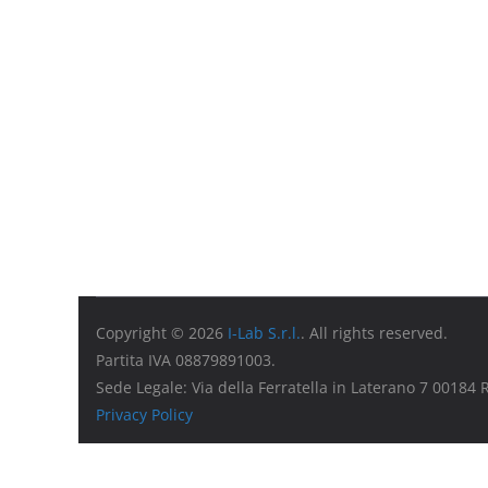
Copyright © 2026
I-Lab S.r.l.
. All rights reserved.
Partita IVA 08879891003.
Sede Legale: Via della Ferratella in Laterano 7 00184
Privacy Policy