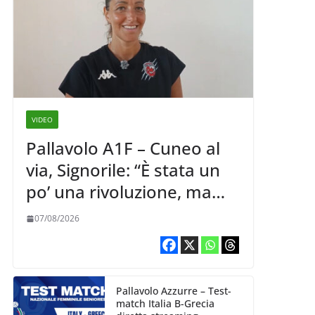
VIDEO
Pallavolo A1F – Cuneo al
via, Signorile: “È stata un
po’ una rivoluzione, ma
abbiamo le idee chiare siu
07/08/2026
cosa vogliamo fare”
Pallavolo Azzurre – Test-
match Italia B-Grecia