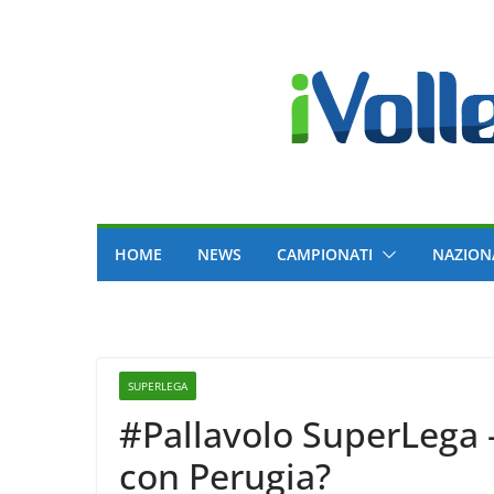
Skip
to
content
HOME
NEWS
CAMPIONATI
NAZION
SUPERLEGA
#Pallavolo SuperLega 
con Perugia?