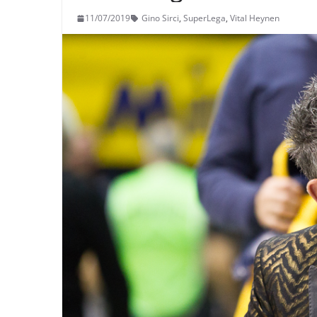
11/07/2019
Gino Sirci
,
SuperLega
,
Vital Heynen