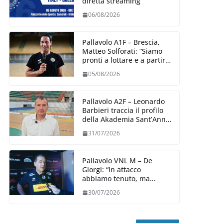
diretta streaming
06/08/2026
Pallavolo A1F – Brescia,
Matteo Solforati: “Siamo
pronti a lottare e a partire
carichi sin dal primo
05/08/2026
giorno”
Pallavolo A2F – Leonardo
Barbieri traccia il profilo
della Akademia Sant’Anna
2026/27
31/07/2026
Pallavolo VNL M – De
Giorgi: “In attacco
abbiamo tenuto, ma
siamo stati penalizzati
30/07/2026
dalla prestazione in
ricezione, è la prima volta”