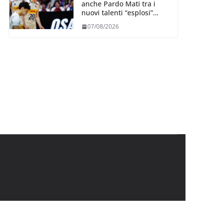
anche Pardo Mati tra i
nuovi talenti “esplosi”
nella VNL 2026 per
07/08/2026
Volleyball World