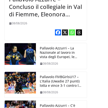
Concluso il collegiale in Val
di Fiemme, Eleonora
Fersino: “Stiamo
08/08/2026
lavorando su quei piccoli
dettagli dove poter
migliorare”.
Pallavolo Azzurri – La
Nazionale al lavoro in
vista degli Europei, le
convocazioni di
08/08/2026
Ferdinando De Giorgi
Pallavolo FIVBGirlsU17 –
L’Italia (Uwadie 27 punti)
lotta e vince 3-1 contro la
Repubblica Dominicana
08/08/2026
Pallavolo Azzurri – C’è