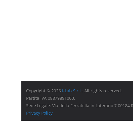
Copyright © 2026
I-Lab S.r.l.
. All rights reserved.
Partita IVA 08879891003.
Sede Legale: Via della Ferratella in Laterano 7 00184
Privacy Policy