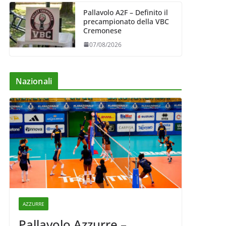
Pallavolo A2F – Definito il
precampionato della VBC
Cremonese
07/08/2026
Nazionali
AZZURRE
Pallavolo Azzurre –