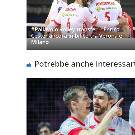
#Pallavolo volley transfer – Enrico
Cester ancora in bilico tra Verona e
Milano
Potrebbe anche interessar