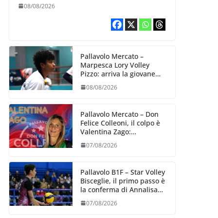
B2: arriva la schiacciatrice
08/08/2026
lettone Kristine Teivane
Pallavolo Mercato –
Marpesca Lory Volley
Pizzo: arriva la giovane
italo–brasiliana Any
08/08/2026
Gabrielle Milano
Pallavolo Mercato – Don
Felice Colleoni, il colpo è
Valentina Zago:
esperienza e oltre 5.000
07/08/2026
punti al servizio di
Trescore
Pallavolo B1F – Star Volley
Bisceglie, il primo passo è
la conferma di Annalisa
Mileno
07/08/2026