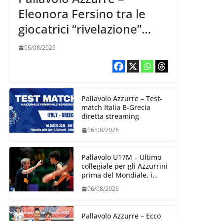
Eleonora Fersino tra le
giocatrici “rivelazione”
della VNL 2026 per
06/08/2026
Volleyball World
Pallavolo Azzurre – Test-
match Italia B-Grecia
diretta streaming
06/08/2026
Pallavolo U17M – Ultimo
collegiale per gli Azzurrini
prima del Mondiale, i
convocati
06/08/2026
Pallavolo Azzurre – Ecco