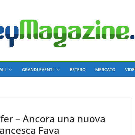
ALI
GRANDI EVENTI
ESTERO
MERCATO
VID
sfer – Ancora una nuova
rancesca Fava