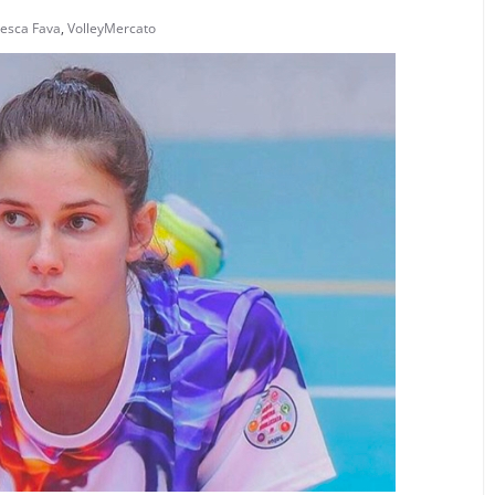
esca Fava
,
VolleyMercato