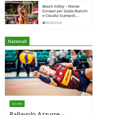
Beach Volley – Niente
Europei per Giada Bianchi
e Claudia Scampoli,
costrette al forfait
06/08/2026
Nazionali
AZZURRE
Pallavolo Azzurre –