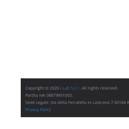
Copyright © 2026
I-Lab S.r.l.
. All rights reserved.
Partita IVA 08879891003.
Sede Legale: Via della Ferratella in Laterano 7 00184
Privacy Policy