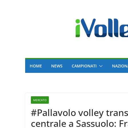
Skip
to
content
HOME
NEWS
CAMPIONATI
NAZION
MERCATO
#Pallavolo volley tran
centrale a Sassuolo: F