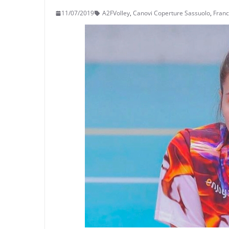
11/07/2019
A2FVolley
,
Canovi Coperture Sassuolo
,
Franc