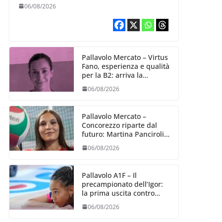
Alexandra Ravarini
06/08/2026
Pallavolo Mercato – Virtus
Fano, esperienza e qualità
per la B2: arriva la
schiacciatrice fermana
06/08/2026
Alessia Castellucci
Pallavolo Mercato –
Concorezzo riparte dal
futuro: Martina Panciroli è
il primo acquisto
06/08/2026
Pallavolo A1F – Il
precampionato dell’Igor:
la prima uscita contro
Bergamo (04/09)
06/08/2026