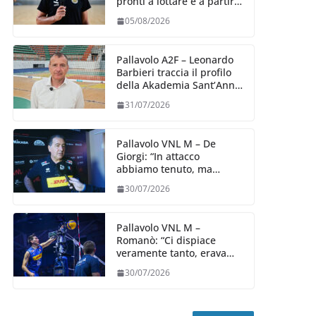
pronti a lottare e a partire
carichi sin dal primo
05/08/2026
giorno”
Pallavolo A2F – Leonardo
Barbieri traccia il profilo
della Akademia Sant’Anna
2026/27
31/07/2026
Pallavolo VNL M – De
Giorgi: “In attacco
abbiamo tenuto, ma
siamo stati penalizzati
30/07/2026
dalla prestazione in
ricezione, è la prima volta”
Pallavolo VNL M –
Romanò: “Ci dispiace
veramente tanto, eravamo
qui per fare di più,
30/07/2026
impareremo”