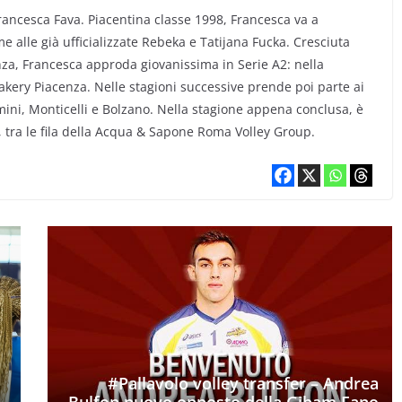
rancesca Fava. Piacentina classe 1998, Francesca va a
e alle già ufficializzate Rebeka e Tatijana Fucka. Cresciuta
nza, Francesca approda giovanissima in Serie A2: nella
Bakery Piacenza. Nelle stagioni successive prende poi parte ai
mini, Monticelli e Bolzano. Nella stagione appena conclusa, è
 tra le fila della Acqua & Sapone Roma Volley Group.
#Pallavolo volley transfer – Andrea
Bulfon nuovo opposto della Gibam Fano