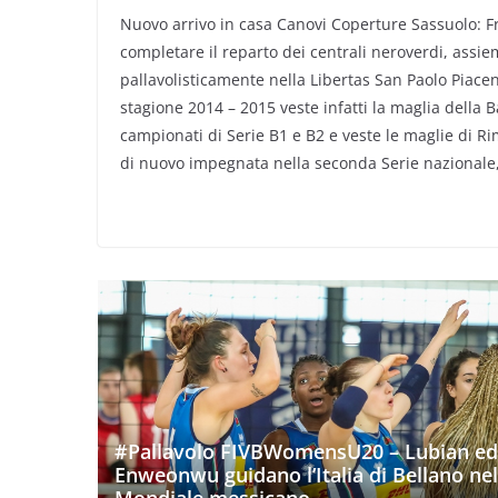
Nuovo arrivo in casa Canovi Coperture Sassuolo: F
completare il reparto dei centrali neroverdi, assiem
pallavolisticamente nella Libertas San Paolo Piace
stagione 2014 – 2015 veste infatti la maglia della 
campionati di Serie B1 e B2 e veste le maglie di Ri
di nuovo impegnata nella seconda Serie nazionale,
#Pallavolo FIVBWomensU20 – Lubian ed
Enweonwu guidano l’Italia di Bellano nel
Mondiale messicano