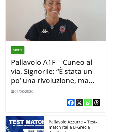
VIDEO
Pallavolo A1F – Cuneo al
via, Signorile: “È stata un
po’ una rivoluzione, ma
abbiamo le idee chiare siu
07/08/2026
cosa vogliamo fare”
Pallavolo Azzurre – Test-
match Italia B-Grecia