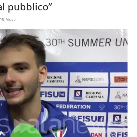
al pubblico”
019
,
Video