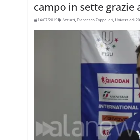
campo in sette grazie 
14/07/2019
Azzurri
,
Francesco Zoppellari
,
Universiadi 2