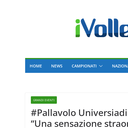
Skip
to
content
HOME
NEWS
CAMPIONATI
NAZION
GRANDI EVENTI
#Pallavolo Universiadi
“Una sensazione straor