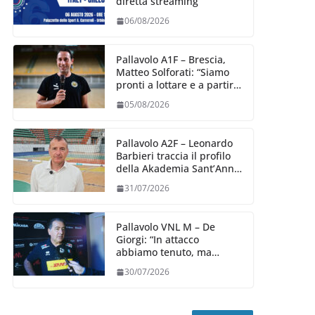
diretta streaming
06/08/2026
Pallavolo A1F – Brescia,
Matteo Solforati: “Siamo
pronti a lottare e a partire
carichi sin dal primo
05/08/2026
giorno”
Pallavolo A2F – Leonardo
Barbieri traccia il profilo
della Akademia Sant’Anna
2026/27
31/07/2026
Pallavolo VNL M – De
Giorgi: “In attacco
abbiamo tenuto, ma
siamo stati penalizzati
30/07/2026
dalla prestazione in
ricezione, è la prima volta”