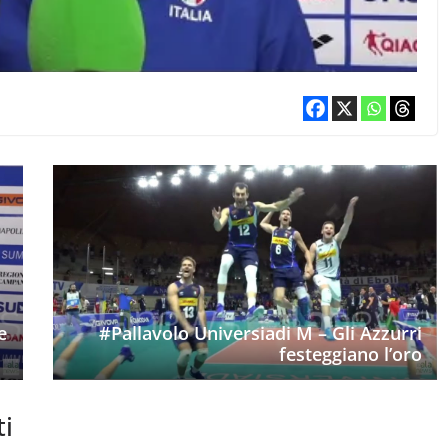
e
#Pallavolo Universiadi M – Gli Azzurri
festeggiano l’oro
ti