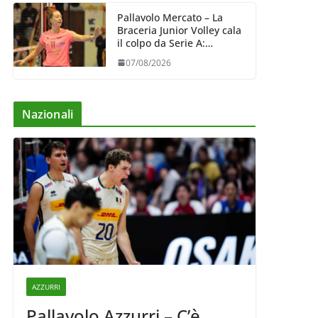
Pallavolo Mercato – La
Braceria Junior Volley cala
il colpo da Serie A:
Barbara Varaldo è il nuovo
07/08/2026
riferimento dell’attacco
gialloviola
Nazionali
AZZURRI
Pallavolo Azzurri – C’è