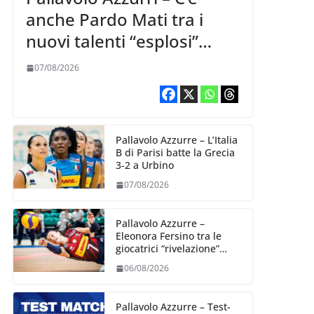
anche Pardo Mati tra i
nuovi talenti “esplosi”
nella VNL 2026 per
07/08/2026
Volleyball World
Pallavolo Azzurre – L’Italia
B di Parisi batte la Grecia
3-2 a Urbino
07/08/2026
Pallavolo Azzurre –
Eleonora Fersino tra le
giocatrici “rivelazione”
della VNL 2026 per
06/08/2026
Volleyball World
Pallavolo Azzurre – Test-