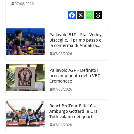
esperienza e oltre 5.000
07/08/2026
punti al servizio di
Trescore
Pallavolo B1F – Star Volley
Bisceglie, il primo passo è
la conferma di Annalisa
Mileno
07/08/2026
Pallavolo A2F – Definito il
precampionato della VBC
Cremonese
07/08/2026
BeachProTour Elite16 –
Amburgo Gottardi e Orsi
Toth volano nei quarti
07/08/2026