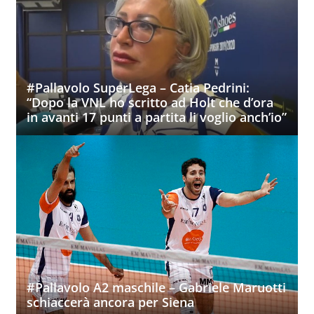
#Pallavolo SuperLega – Catia Pedrini:
“Dopo la VNL ho scritto ad Holt che d’ora
in avanti 17 punti a partita li voglio anch’io”
#Pallavolo A2 maschile – Gabriele Maruotti
schiaccerà ancora per Siena