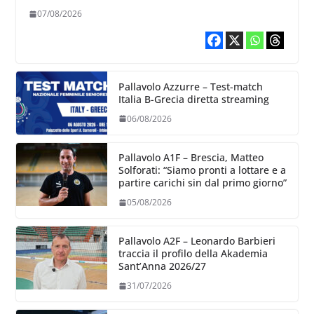
chiare siu cosa vogliamo fare”
07/08/2026
Pallavolo Azzurre – Test-match
Italia B-Grecia diretta streaming
06/08/2026
Pallavolo A1F – Brescia, Matteo
Solforati: “Siamo pronti a lottare e a
partire carichi sin dal primo giorno”
05/08/2026
Pallavolo A2F – Leonardo Barbieri
traccia il profilo della Akademia
Sant’Anna 2026/27
31/07/2026