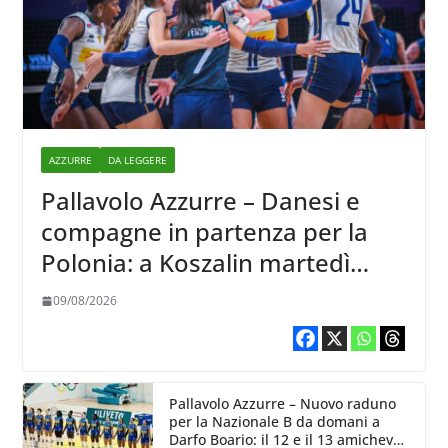
AZZURRE
DA LEGGERE
Pallavolo Azzurre – Danesi e
compagne in partenza per la
Polonia: a Koszalin martedì
giocano contro la Francia
09/08/2026
Pallavolo Azzurre – Nuovo raduno
per la Nazionale B da domani a
Darfo Boario: il 12 e il 13 amichevoli