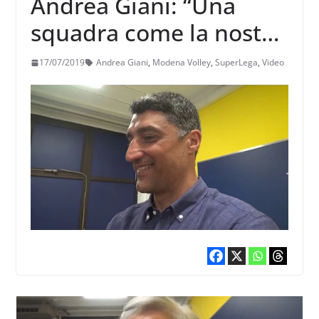
Andrea Giani: “Una
squadra come la nostra
non può pensare di non
17/07/2019
Andrea Giani
,
Modena Volley
,
SuperLega
,
Video
arrivare fino in fondo”