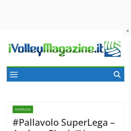
×
Skip
to
content
SUPERLEGA
#Pallavolo SuperLega –