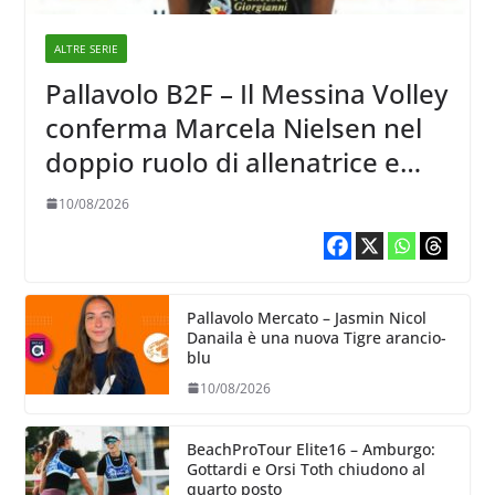
ALTRE SERIE
Pallavolo B2F – Il Messina Volley
conferma Marcela Nielsen nel
doppio ruolo di allenatrice e
giocatrice
10/08/2026
Pallavolo Mercato – Jasmin Nicol
Danaila è una nuova Tigre arancio-
blu
10/08/2026
BeachProTour Elite16 – Amburgo:
Gottardi e Orsi Toth chiudono al
quarto posto