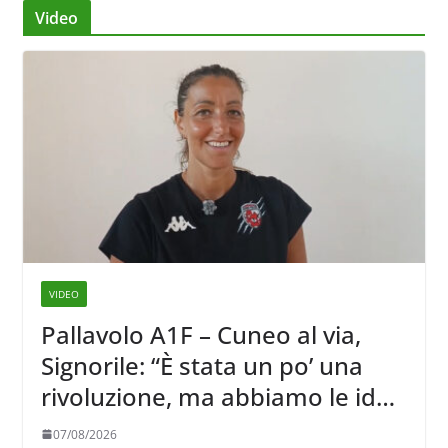
Video
VIDEO
Pallavolo A1F – Cuneo al via,
Signorile: “È stata un po’ una
rivoluzione, ma abbiamo le idee
chiare siu cosa vogliamo fare”
07/08/2026