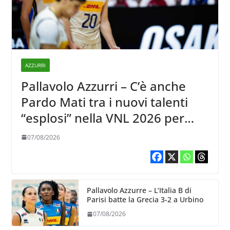
AZZURRI
Pallavolo Azzurri – C’è anche
Pardo Mati tra i nuovi talenti
“esplosi” nella VNL 2026 per
Volleyball World
07/08/2026
Pallavolo Azzurre – L’Italia B di
Parisi batte la Grecia 3-2 a Urbino
07/08/2026