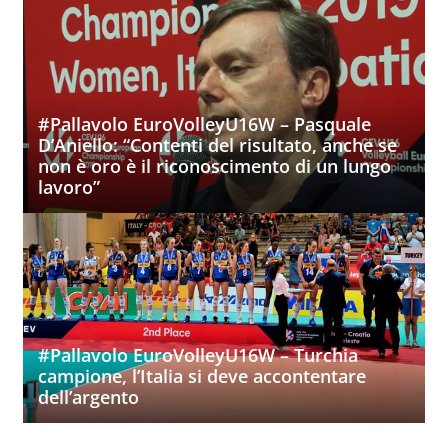
#Pallavolo EuroVolleyU16W – Pasquale
D’Aniello: “Contenti del risultato, anche se
non è oro è il riconoscimento di un lungo
lavoro”
#Pallavolo EuroVolleyU16W – Turchia
campione, l’Italia si deve accontentare
dell’argento