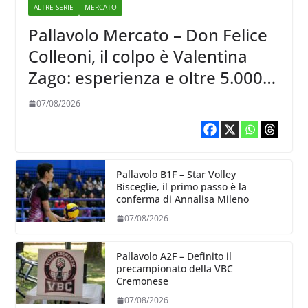
ALTRE SERIE
MERCATO
Pallavolo Mercato – Don Felice
Colleoni, il colpo è Valentina
Zago: esperienza e oltre 5.000
punti al servizio di Trescore
07/08/2026
Pallavolo B1F – Star Volley
Bisceglie, il primo passo è la
conferma di Annalisa Mileno
07/08/2026
Pallavolo A2F – Definito il
precampionato della VBC
Cremonese
07/08/2026