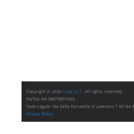
Copyright © 2026
I-Lab S.r.l.
. All rights reserved.
Partita IVA 08879891003.
Sede Legale: Via della Ferratella in Laterano 7 00184
Privacy Policy