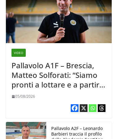
VIDEO
Pallavolo A1F – Brescia,
Matteo Solforati: “Siamo
pronti a lottare e a partire
carichi sin dal primo
05/08/2026
giorno”
Pallavolo A2F – Leonardo
Barbieri traccia il profilo