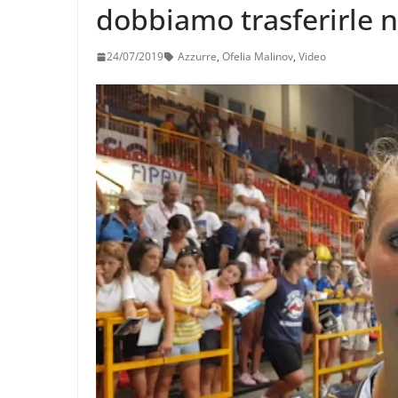
dobbiamo trasferirle n
24/07/2019
Azzurre
,
Ofelia Malinov
,
Video