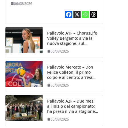
10 agosto, i sogni di
06/08/2026
salvezza di Julie
Lengweiler,
Pallavolo A1F – ChorusLife
Volley Bergamo: a via la
nuova stagione, sul
mercato si cerca la vice
06/08/2026
Ungureanu
Pallavolo Mercato – Don
Felice Colleoni il primo
colpo è al centro: arriva
Aurora Bertasi
05/08/2026
Pallavolo A2F – Due mesi
all’inizio del campionato:
ha preso il via a stagione
delle Black Angels
05/08/2026