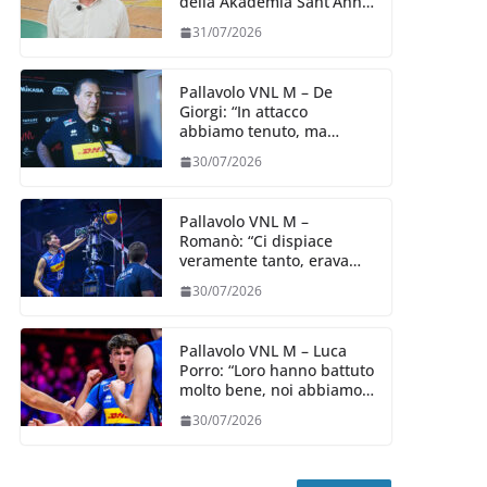
della Akademia Sant’Anna
2026/27
31/07/2026
Pallavolo VNL M – De
Giorgi: “In attacco
abbiamo tenuto, ma
siamo stati penalizzati
30/07/2026
dalla prestazione in
ricezione, è la prima volta”
Pallavolo VNL M –
Romanò: “Ci dispiace
veramente tanto, eravamo
qui per fare di più,
30/07/2026
impareremo”
Pallavolo VNL M – Luca
Porro: “Loro hanno battuto
molto bene, noi abbiamo
sofferto in ricezione, uno
30/07/2026
spunto su cui lavorare e
migliorare”