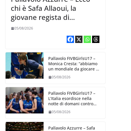
chi è Safa Allaoui, la
giovane regista di
Bergamo convocata al
05/08/2026
collegiale di Cavalese
Pallavolo FIVBGirlsU17 –
Monica Cresta: “abbiamo
un mondiale da giocare al
meglio delle nostre
05/08/2026
capacità”
Pallavolo FIVBGirlsU17 –
L’Italia esordisce nella
notte di domani contro
l’Algeria
05/08/2026
Pallavolo Azzurre – Safa