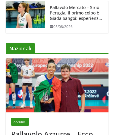
Pallavolo Mercato – Sirio
Perugia, il primo colpo è
Giada Sangoi: esperienza
e talento in attacco
05/08/2026
Nazionali
AZZURRE
Pallavolo Azzurre – Ecco