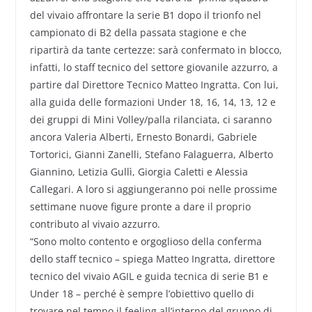
del vivaio affrontare la serie B1 dopo il trionfo nel
campionato di B2 della passata stagione e che
ripartirà da tante certezze: sarà confermato in blocco,
infatti, lo staff tecnico del settore giovanile azzurro, a
partire dal Direttore Tecnico Matteo Ingratta. Con lui,
alla guida delle formazioni Under 18, 16, 14, 13, 12 e
dei gruppi di Mini Volley/palla rilanciata, ci saranno
ancora Valeria Alberti, Ernesto Bonardi, Gabriele
Tortorici, Gianni Zanelli, Stefano Falaguerra, Alberto
Giannino, Letizia Gullì, Giorgia Caletti e Alessia
Callegari. A loro si aggiungeranno poi nelle prossime
settimane nuove figure pronte a dare il proprio
contributo al vivaio azzurro.
“Sono molto contento e orgoglioso della conferma
dello staff tecnico – spiega Matteo Ingratta, direttore
tecnico del vivaio AGIL e guida tecnica di serie B1 e
Under 18 – perché è sempre l’obiettivo quello di
trovare nel tempo il feeling all’interno del gruppo di