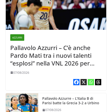
AZZURRI
Pallavolo Azzurri – C’è anche
Pardo Mati tra i nuovi talenti
“esplosi” nella VNL 2026 per
Volleyball World
07/08/2026
Pallavolo Azzurre – L’Italia B di
Parisi batte la Grecia 3-2 a Urbino
07/08/2026