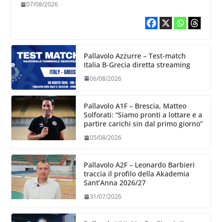
chiare siu cosa vogliamo fare”
07/08/2026
Pallavolo Azzurre – Test-match
Italia B-Grecia diretta streaming
06/08/2026
Pallavolo A1F – Brescia, Matteo
Solforati: “Siamo pronti a lottare e a
partire carichi sin dal primo giorno”
05/08/2026
Pallavolo A2F – Leonardo Barbieri
traccia il profilo della Akademia
Sant’Anna 2026/27
31/07/2026