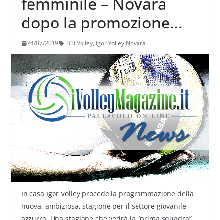
femminile – Novara
dopo la promozione
dalla B2 conferma in
24/07/2019
B1FVolley
,
Igor Volley Novara
blocco lo staff
In casa Igor Volley procede la programmazione della
nuova, ambiziosa, stagione per il settore giovanile
azzurro. Una stagione che vedrà la “prima squadra”