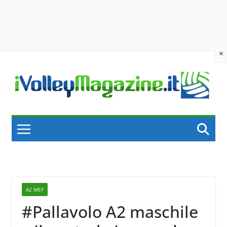
×
Skip
to
content
A2 MEF
#Pallavolo A2 maschile