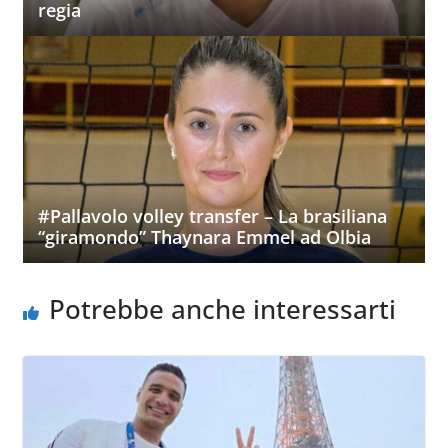
regia
#Pallavolo volley transfer – La brasiliana
“giramondo” Thaynara Emmel ad Olbia
Potrebbe anche interessarti