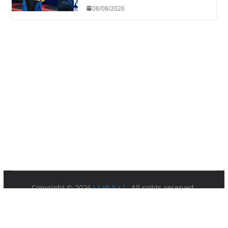
Giorgi
08/08/2026
Copyright © 2026
I-Lab S.r.l.
. All rights reserved.
Partita IVA 08879891003.
Sede Legale: Via della Ferratella in Laterano 7 00184 Roma.
Privacy Policy