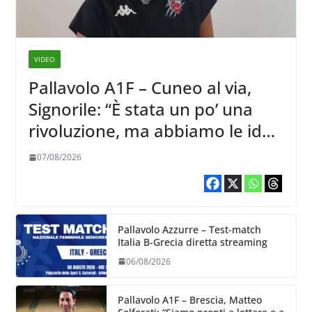
VIDEO
Pallavolo A1F – Cuneo al via,
Signorile: “È stata un po’ una
rivoluzione, ma abbiamo le idee
chiare siu cosa vogliamo fare”
07/08/2026
Pallavolo Azzurre – Test-match
Italia B-Grecia diretta streaming
06/08/2026
Pallavolo A1F – Brescia, Matteo