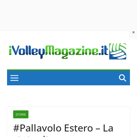
×
Skip
to
content
STORIE
#Pallavolo Estero – La