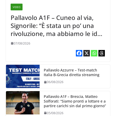
VIDEO
Pallavolo A1F – Cuneo al via,
Signorile: “È stata un po’ una
rivoluzione, ma abbiamo le idee
chiare siu cosa vogliamo fare”
07/08/2026
Pallavolo Azzurre – Test-match
Italia B-Grecia diretta streaming
06/08/2026
Pallavolo A1F – Brescia, Matteo
Solforati: “Siamo pronti a lottare e a
partire carichi sin dal primo giorno”
05/08/2026