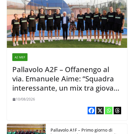
A2 MEF
Pallavolo A2F – Offanengo al
via. Emanuele Aime: “Squadra
interessante, un mix tra giovani
ed esperte”
10/08/2026
Pallavolo A1F – Primo giorno di