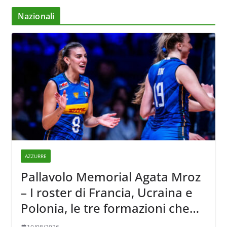
Nazionali
AZZURRE
Pallavolo Memorial Agata Mroz
– I roster di Francia, Ucraina e
Polonia, le tre formazioni che
affronteranno l’Italia