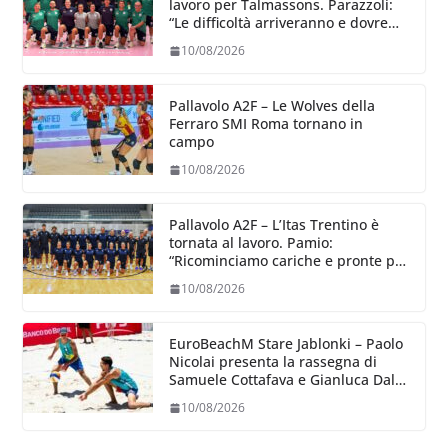
lavoro per Talmassons. Parazzoli:
“Le difficoltà arriveranno e dovremo
essere capaci di superarle insieme”
10/08/2026
Pallavolo A2F – Le Wolves della
Ferraro SMI Roma tornano in
campo
10/08/2026
Pallavolo A2F – L’Itas Trentino è
tornata al lavoro. Pamio:
“Ricominciamo cariche e pronte per
una nuova avventura”
10/08/2026
EuroBeachM Stare Jablonki – Paolo
Nicolai presenta la rassegna di
Samuele Cottafava e Gianluca Dal
Corso
10/08/2026