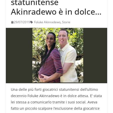
statunitense
Akinradewo è in dolce
attesa
29/07/2019
Foluke Akinradewo
,
Storie
Una delle più forti giocatrici statunitensi dell’ultimo
decennio Foluke Akinradewo è in dolce attesa. E’ stata
lei stessa a comunicarlo tramite i suoi social. Aveva
fatto un piccolo scalpore l’esclusione della giocatrice