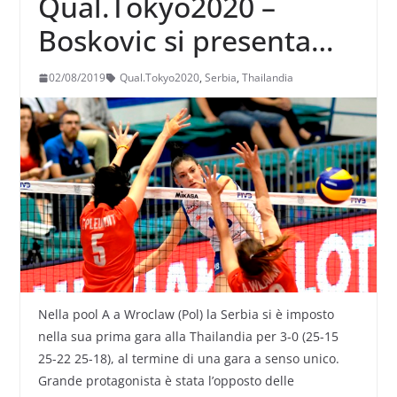
Qual.Tokyo2020 –
Boskovic si presenta
con 28 punti contro la
02/08/2019
Qual.Tokyo2020
,
Serbia
,
Thailandia
Thailandia
Nella pool A a Wroclaw (Pol) la Serbia si è imposto
nella sua prima gara alla Thailandia per 3-0 (25-15
25-22 25-18), al termine di una gara a senso unico.
Grande protagonista è stata l’opposto delle