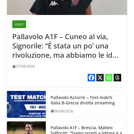
VIDEO
Pallavolo A1F – Cuneo al via,
Signorile: “È stata un po’ una
rivoluzione, ma abbiamo le idee
chiare siu cosa vogliamo fare”
07/08/2026
Pallavolo Azzurre – Test-match
Italia B-Grecia diretta streaming
06/08/2026
Pallavolo A1F – Brescia, Matteo
Solforati: “Siamo pronti a lottare e a