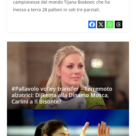
campionesse del mondo Tijana Boskovic che ha
messo a terra 28 palloni in soli tre parziali.
#Pallavolo volley transfer – Terremoto
alzatrici: Dijkema alla Dinamo Mosca,
Carlini a Il Bisonte?