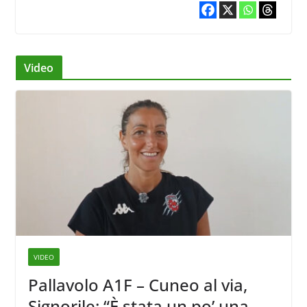
Video
VIDEO
Pallavolo A1F – Cuneo al via,
Signorile: “È stata un po’ una