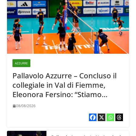
AZZURRE
Pallavolo Azzurre – Concluso il
collegiale in Val di Fiemme,
Eleonora Fersino: “Stiamo
lavorando su quei piccoli
08/08/2026
dettagli dove poter migliorare”.