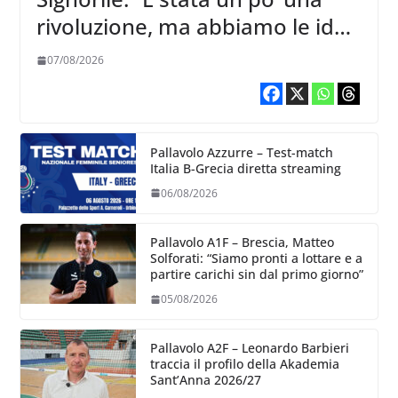
rivoluzione, ma abbiamo le idee
chiare siu cosa vogliamo fare”
07/08/2026
Pallavolo Azzurre – Test-match
Italia B-Grecia diretta streaming
06/08/2026
Pallavolo A1F – Brescia, Matteo
Solforati: “Siamo pronti a lottare e a
partire carichi sin dal primo giorno”
05/08/2026
Pallavolo A2F – Leonardo Barbieri
traccia il profilo della Akademia
Sant’Anna 2026/27