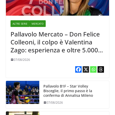
ALTRE SERIE
MERCATO
Pallavolo Mercato – Don Felice
Colleoni, il colpo è Valentina
Zago: esperienza e oltre 5.000
punti al servizio di Trescore
07/08/2026
Pallavolo B1F – Star Volley
Bisceglie, il primo passo è la
conferma di Annalisa Mileno
07/08/2026