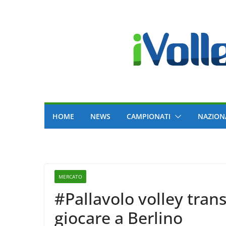
Skip
to
content
HOME
NEWS
CAMPIONATI
NAZION
MERCATO
#Pallavolo volley trans
giocare a Berlino