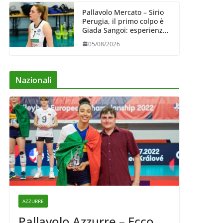
Pallavolo Mercato – Sirio
Perugia, il primo colpo è
Giada Sangoi: esperienza
e talento in attacco
05/08/2026
Nazionali
AZZURRE
Pallavolo Azzurre – Ecco