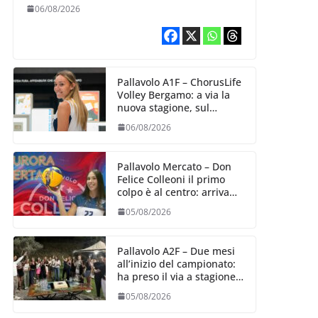
10 agosto, i sogni di
06/08/2026
salvezza di Julie
Lengweiler,
Pallavolo A1F – ChorusLife
Volley Bergamo: a via la
nuova stagione, sul
mercato si cerca la vice
06/08/2026
Ungureanu
Pallavolo Mercato – Don
Felice Colleoni il primo
colpo è al centro: arriva
Aurora Bertasi
05/08/2026
Pallavolo A2F – Due mesi
all’inizio del campionato:
ha preso il via a stagione
delle Black Angels
05/08/2026