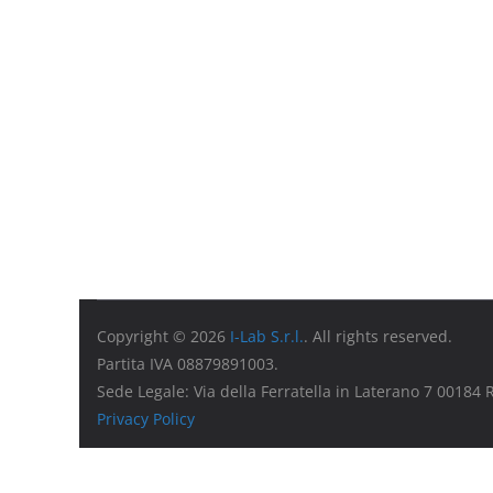
Copyright © 2026
I-Lab S.r.l.
. All rights reserved.
Partita IVA 08879891003.
Sede Legale: Via della Ferratella in Laterano 7 00184
Privacy Policy