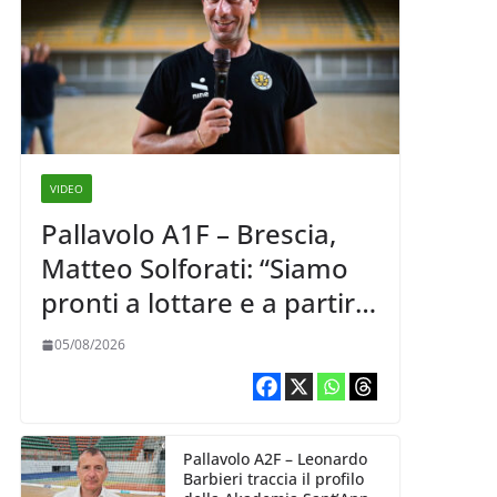
VIDEO
Pallavolo A1F – Brescia,
Matteo Solforati: “Siamo
pronti a lottare e a partire
carichi sin dal primo
05/08/2026
giorno”
Pallavolo A2F – Leonardo
Barbieri traccia il profilo