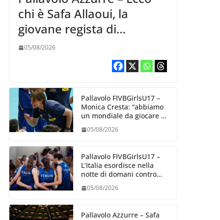
chi è Safa Allaoui, la
giovane regista di
Bergamo convocata al
05/08/2026
collegiale di Cavalese
Pallavolo FIVBGirlsU17 –
Monica Cresta: “abbiamo
un mondiale da giocare al
meglio delle nostre
05/08/2026
capacità”
Pallavolo FIVBGirlsU17 –
L’Italia esordisce nella
notte di domani contro
l’Algeria
05/08/2026
Pallavolo Azzurre – Safa