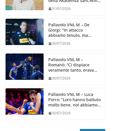
della Akademia Sant’Anna
2026/27
31/07/2026
Pallavolo VNL M – De
Giorgi: “In attacco
abbiamo tenuto, ma
siamo stati penalizzati
30/07/2026
dalla prestazione in
ricezione, è la prima volta”
Pallavolo VNL M –
Romanò: “Ci dispiace
veramente tanto, eravamo
qui per fare di più,
30/07/2026
impareremo”
Pallavolo VNL M – Luca
Porro: “Loro hanno battuto
molto bene, noi abbiamo
sofferto in ricezione, uno
30/07/2026
spunto su cui lavorare e
migliorare”