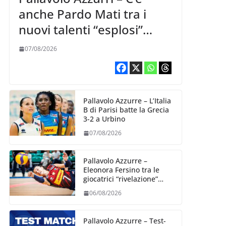
anche Pardo Mati tra i
nuovi talenti “esplosi”
nella VNL 2026 per
07/08/2026
Volleyball World
Pallavolo Azzurre – L’Italia
B di Parisi batte la Grecia
3-2 a Urbino
07/08/2026
Pallavolo Azzurre –
Eleonora Fersino tra le
giocatrici “rivelazione”
della VNL 2026 per
06/08/2026
Volleyball World
Pallavolo Azzurre – Test-