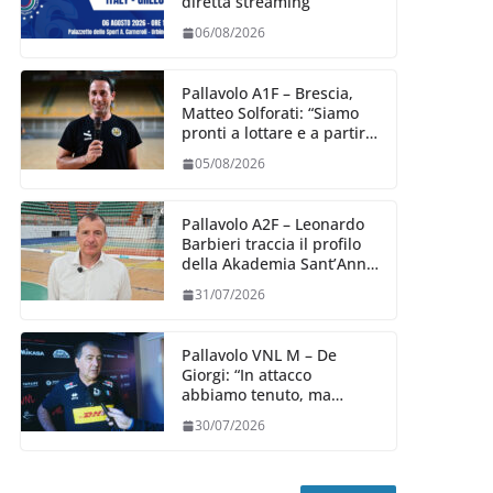
diretta streaming
06/08/2026
Pallavolo A1F – Brescia,
Matteo Solforati: “Siamo
pronti a lottare e a partire
carichi sin dal primo
05/08/2026
giorno”
Pallavolo A2F – Leonardo
Barbieri traccia il profilo
della Akademia Sant’Anna
2026/27
31/07/2026
Pallavolo VNL M – De
Giorgi: “In attacco
abbiamo tenuto, ma
siamo stati penalizzati
30/07/2026
dalla prestazione in
ricezione, è la prima volta”