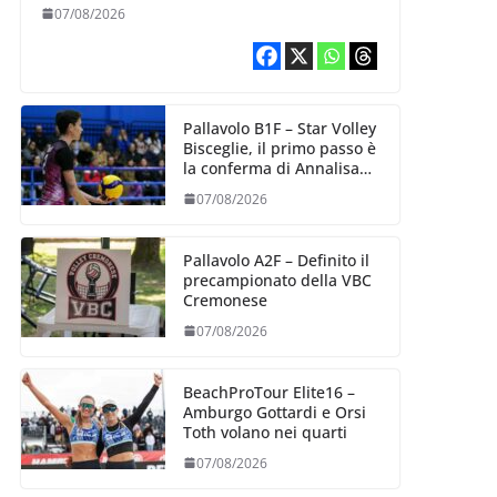
esperienza e oltre 5.000
07/08/2026
punti al servizio di
Trescore
Pallavolo B1F – Star Volley
Bisceglie, il primo passo è
la conferma di Annalisa
Mileno
07/08/2026
Pallavolo A2F – Definito il
precampionato della VBC
Cremonese
07/08/2026
BeachProTour Elite16 –
Amburgo Gottardi e Orsi
Toth volano nei quarti
07/08/2026