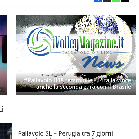
#Pallavolo U18 femminile – L’Italia vince
anche la seconda gara con il Brasile
ti
Pallavolo SL – Perugia tra 7 giorni