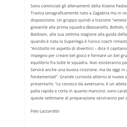
Sono cominciati gli allenamenti della Kioene Pado
Travica (anagraficamente nato a Zagabria ma in real
disposizione. Un gruppo quindi a trazione “veneta”
giovanile alla prima squadra (Bassanello, Bottolo, C
Baldovin, alla sua settima stagione alla guida del
quando è nata la Superlega è l’unico coach rimast
“Anzitutto mi aspetto di divertirci – dice il capita
impegno per creare bel gioco e formare un bel grupp
equilibrio fra tutte le squadra. Non esisteranno pa
Servirà anche una buona ricezione, ma da oggi in 
fondamentali”. Grande curiosità attorno al nuovo 
presentarlo: “Lo conosco da avversario, è un atleta
palla rapida e corta in quanto mancino: sono carat
queste settimane di preparazione serviranno per cre
Foto Lazzarotto