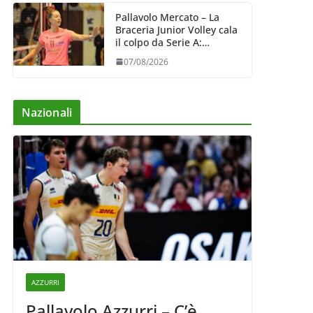
Pallavolo Mercato – La
Braceria Junior Volley cala
il colpo da Serie A:
Barbara Varaldo è il nuovo
07/08/2026
riferimento dell’attacco
gialloviola
Nazionali
AZZURRI
Pallavolo Azzurri – C’è