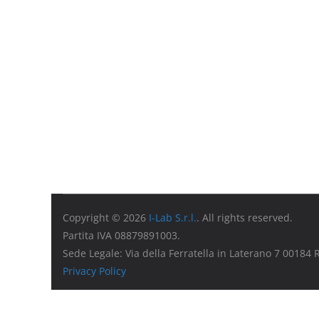
Copyright © 2026
I-Lab S.r.l.
. All rights reserved.
Partita IVA 08879891003.
Sede Legale: Via della Ferratella in Laterano 7 00184
Privacy Policy