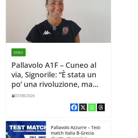
VIDEO
Pallavolo A1F – Cuneo al
via, Signorile: “È stata un
po’ una rivoluzione, ma
abbiamo le idee chiare siu
07/08/2026
cosa vogliamo fare”
Pallavolo Azzurre – Test-
match Italia B-Grecia