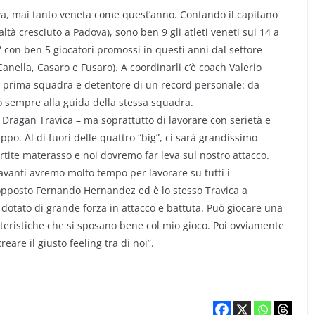
va, mai tanto veneta come quest’anno. Contando il capitano
tà cresciuto a Padova), sono ben 9 gli atleti veneti sui 14 a
 con ben 5 giocatori promossi in questi anni dal settore
anella, Casaro e Fusaro). A coordinarli c’è coach Valerio
la prima squadra e detentore di un record personale: da
o sempre alla guida della stessa squadra.
no Dragan Travica – ma soprattutto di lavorare con serietà e
o. Al di fuori delle quattro “big”, ci sarà grandissimo
rtite materasso e noi dovremo far leva sul nostro attacco.
avanti avremo molto tempo per lavorare su tutti i
opposto Fernando Hernandez ed è lo stesso Travica a
 dotato di grande forza in attacco e battuta. Può giocare una
teristiche che si sposano bene col mio gioco. Poi ovviamente
are il giusto feeling tra di noi”.