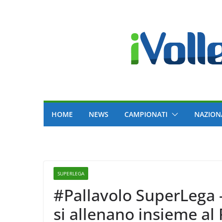
Skip
to
content
HOME
NEWS
CAMPIONATI
NAZION
SUPERLEGA
#Pallavolo SuperLega
si allenano insieme al