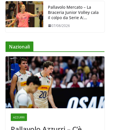
Pallavolo Mercato – La
Braceria Junior Volley cala
il colpo da Serie A:
Barbara Varaldo è il nuovo
07/08/2026
riferimento dell’attacco
gialloviola
Nazionali
AZZURRI
Pallavolo Azzurri – C’è