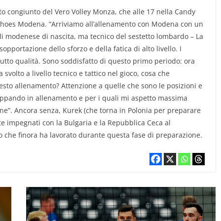
o congiunto del Vero Volley Monza, che alle 17 nella Candy
eo Shoes Modena. “Arriviamo all’allenamento con Modena con un
oli modenese di nascita, ma tecnico del sestetto lombardo – La
portazione dello sforzo e della fatica di alto livello. I
tto qualità. Sono soddisfatto di questo primo periodo: ora
a svolto a livello tecnico e tattico nel gioco, cosa che
questo allenamento? Attenzione a quelle che sono le posizioni e
luppando in allenamento e per i quali mi aspetto massima
ne”. Ancora senza, Kurek (che torna in Polonia per preparare
e impegnati con la Bulgaria e la Repubblica Ceca al
 che finora ha lavorato durante questa fase di preparazione.