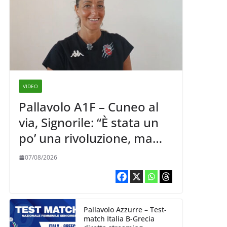
VIDEO
Pallavolo A1F – Cuneo al
via, Signorile: “È stata un
po’ una rivoluzione, ma
abbiamo le idee chiare siu
07/08/2026
cosa vogliamo fare”
Pallavolo Azzurre – Test-
match Italia B-Grecia