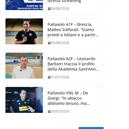
diretta streaming
06/08/2026
Pallavolo A1F – Brescia,
Matteo Solforati: “Siamo
pronti a lottare e a partire
carichi sin dal primo
05/08/2026
giorno”
Pallavolo A2F – Leonardo
Barbieri traccia il profilo
della Akademia Sant’Anna
2026/27
31/07/2026
Pallavolo VNL M – De
Giorgi: “In attacco
abbiamo tenuto, ma
siamo stati penalizzati
30/07/2026
dalla prestazione in
ricezione, è la prima volta”