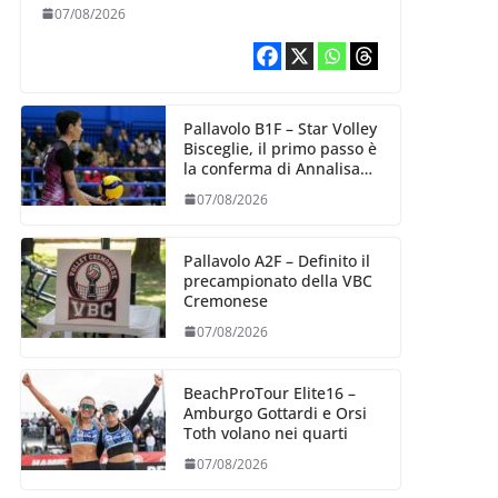
esperienza e oltre 5.000
07/08/2026
punti al servizio di
Trescore
Pallavolo B1F – Star Volley
Bisceglie, il primo passo è
la conferma di Annalisa
Mileno
07/08/2026
Pallavolo A2F – Definito il
precampionato della VBC
Cremonese
07/08/2026
BeachProTour Elite16 –
Amburgo Gottardi e Orsi
Toth volano nei quarti
07/08/2026