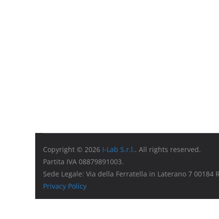
Copyright © 2026
I-Lab S.r.l.
. All rights reserved.
Partita IVA 08879891003.
Sede Legale: Via della Ferratella in Laterano 7 00184
Privacy Policy