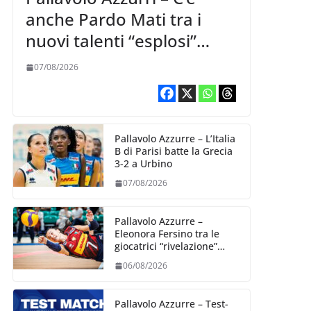
anche Pardo Mati tra i
nuovi talenti “esplosi”
nella VNL 2026 per
07/08/2026
Volleyball World
Pallavolo Azzurre – L’Italia
B di Parisi batte la Grecia
3-2 a Urbino
07/08/2026
Pallavolo Azzurre –
Eleonora Fersino tra le
giocatrici “rivelazione”
della VNL 2026 per
06/08/2026
Volleyball World
Pallavolo Azzurre – Test-