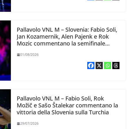
Pallavolo VNL M – Slovenia: Fabio Soli,
Jan Kozamernik, Alen Pajenk e Rok
Mozic commentano la semifinale
persa con la Polonia
01/08/2026
Pallavolo VNL M – Fabio Soli, Rok
Možič e Sašo Štalekar commentano la
vittoria della Slovenia sulla Turchia
29/07/2026