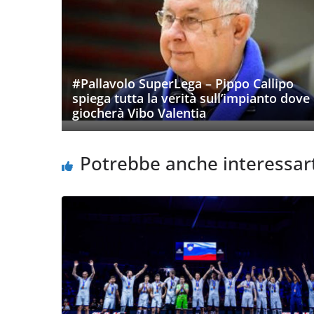
#Pallavolo SuperLega – Pippo Callipo
spiega tutta la verità sull’impianto dove
giocherà Vibo Valentia
Potrebbe anche interessar