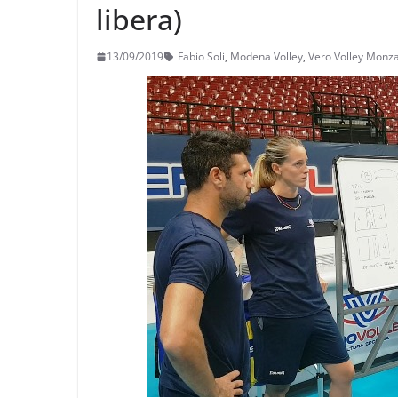
libera)
13/09/2019
Fabio Soli
,
Modena Volley
,
Vero Volley Monz