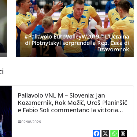
#Pallavolo EuroVolleyW2019 – L’Ucraina
di Plotnytskyi sorprende la Rep. Ceca di
Dzavoronok
ti
Pallavolo VNL M – Slovenia: Jan
Kozamernik, Rok Možič, Uroš Planinšič
e Fabio Soli commentano la vittoria
con il Giappone
02/08/2026