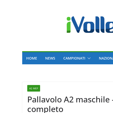
Skip
to
content
HOME
NEWS
CAMPIONATI
NAZION
A2 MEF
Pallavolo A2 maschile 
completo