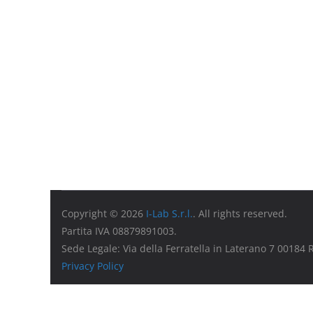
Copyright © 2026
I-Lab S.r.l.
. All rights reserved.
Partita IVA 08879891003.
Sede Legale: Via della Ferratella in Laterano 7 00184
Privacy Policy