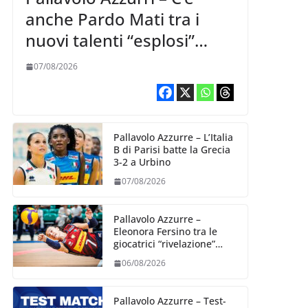
anche Pardo Mati tra i
nuovi talenti “esplosi”
nella VNL 2026 per
07/08/2026
Volleyball World
Pallavolo Azzurre – L’Italia
B di Parisi batte la Grecia
3-2 a Urbino
07/08/2026
Pallavolo Azzurre –
Eleonora Fersino tra le
giocatrici “rivelazione”
della VNL 2026 per
06/08/2026
Volleyball World
Pallavolo Azzurre – Test-