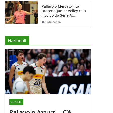
Pallavolo Mercato – La
Braceria Junior Volley cala
il colpo da Serie A:
Barbara Varaldo è il nuovo
07/08/2026
riferimento dell’attacco
gialloviola
Nazionali
AZZURRI
Pallavolo Azzurri – C’è