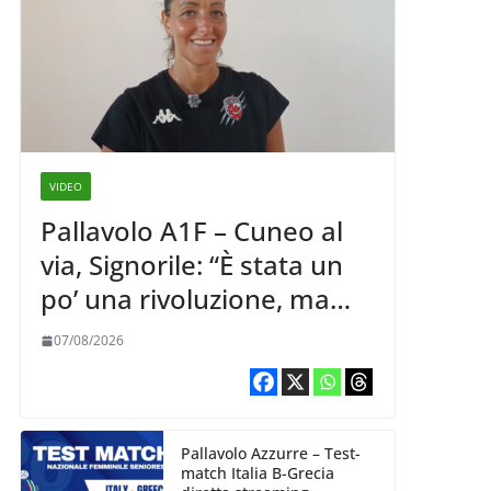
VIDEO
Pallavolo A1F – Cuneo al
via, Signorile: “È stata un
po’ una rivoluzione, ma
abbiamo le idee chiare siu
07/08/2026
cosa vogliamo fare”
Pallavolo Azzurre – Test-
match Italia B-Grecia