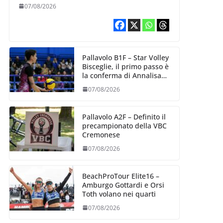
esperienza e oltre 5.000
07/08/2026
punti al servizio di
Trescore
Pallavolo B1F – Star Volley
Bisceglie, il primo passo è
la conferma di Annalisa
Mileno
07/08/2026
Pallavolo A2F – Definito il
precampionato della VBC
Cremonese
07/08/2026
BeachProTour Elite16 –
Amburgo Gottardi e Orsi
Toth volano nei quarti
07/08/2026