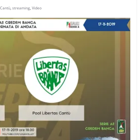
 Cantù
,
streaming
,
Video