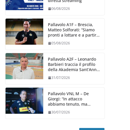
diretta streaming
06/08/2026
Pallavolo A1F – Brescia,
Matteo Solforati: “Siamo
pronti a lottare e a partire
carichi sin dal primo
05/08/2026
giorno”
Pallavolo A2F – Leonardo
Barbieri traccia il profilo
della Akademia Sant’Anna
2026/27
31/07/2026
Pallavolo VNL M – De
Giorgi: “In attacco
abbiamo tenuto, ma
siamo stati penalizzati
30/07/2026
dalla prestazione in
ricezione, è la prima volta”