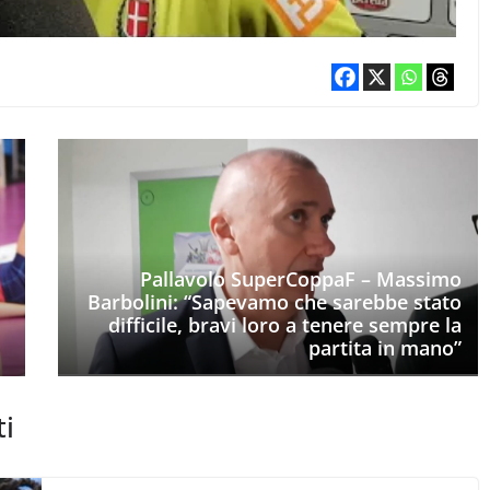
Pallavolo SuperCoppaF – Massimo
Barbolini: “Sapevamo che sarebbe stato
difficile, bravi loro a tenere sempre la
partita in mano”
ti