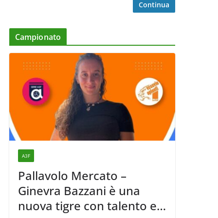
Continua
Campionato
A3F
Pallavolo Mercato –
Ginevra Bazzani è una
nuova tigre con talento ed