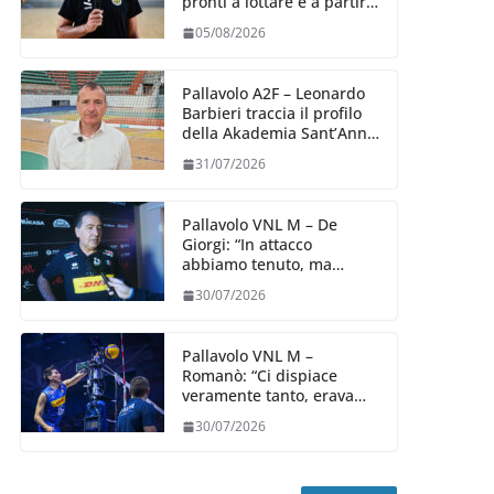
pronti a lottare e a partire
carichi sin dal primo
05/08/2026
giorno”
Pallavolo A2F – Leonardo
Barbieri traccia il profilo
della Akademia Sant’Anna
2026/27
31/07/2026
Pallavolo VNL M – De
Giorgi: “In attacco
abbiamo tenuto, ma
siamo stati penalizzati
30/07/2026
dalla prestazione in
ricezione, è la prima volta”
Pallavolo VNL M –
Romanò: “Ci dispiace
veramente tanto, eravamo
qui per fare di più,
30/07/2026
impareremo”