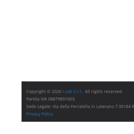
Copyright © 2026
I-Lab S.r.l.
. All rights reserved.
Partita IVA 08879891003.
Sede Legale: Via della Ferratella in Laterano 7 00184
Privacy Policy