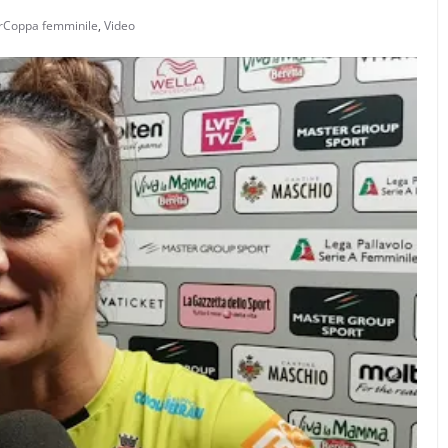
rCoppa femminile
,
Video