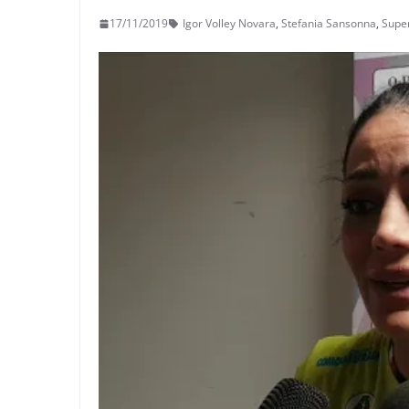
17/11/2019
Igor Volley Novara
,
Stefania Sansonna
,
Supe