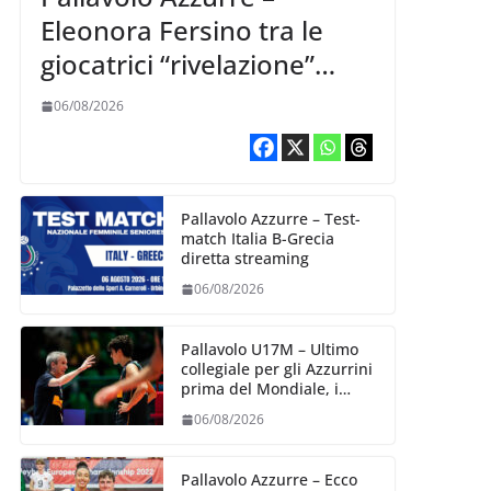
Eleonora Fersino tra le
giocatrici “rivelazione”
della VNL 2026 per
06/08/2026
Volleyball World
Pallavolo Azzurre – Test-
match Italia B-Grecia
diretta streaming
06/08/2026
Pallavolo U17M – Ultimo
collegiale per gli Azzurrini
prima del Mondiale, i
convocati
06/08/2026
Pallavolo Azzurre – Ecco