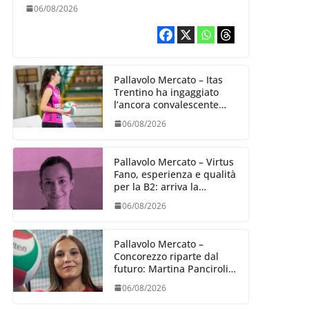
entusiasmo
06/08/2026
Pallavolo Mercato – Itas
Trentino ha ingaggiato
l’ancora convalescente
Alexandra Ravarini
06/08/2026
Pallavolo Mercato – Virtus
Fano, esperienza e qualità
per la B2: arriva la
schiacciatrice fermana
06/08/2026
Alessia Castellucci
Pallavolo Mercato –
Concorezzo riparte dal
futuro: Martina Panciroli è
il primo acquisto
06/08/2026