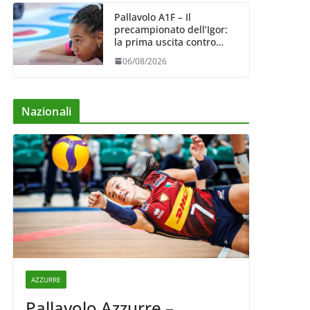
Pallavolo A1F – Il
precampionato dell’Igor:
la prima uscita contro
Bergamo (04/09)
06/08/2026
Nazionali
AZZURRE
Pallavolo Azzurre –