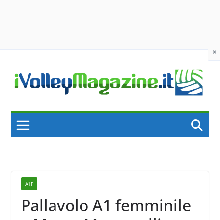
×
Skip
to
content
A1F
Pallavolo A1 femminile