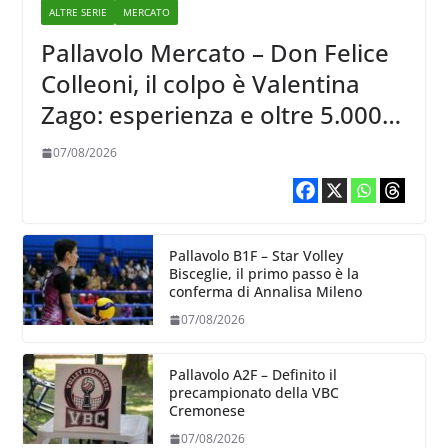
ALTRE SERIE
MERCATO
Pallavolo Mercato – Don Felice
Colleoni, il colpo è Valentina
Zago: esperienza e oltre 5.000
punti al servizio di Trescore
07/08/2026
Pallavolo B1F – Star Volley
Bisceglie, il primo passo è la
conferma di Annalisa Mileno
07/08/2026
Pallavolo A2F – Definito il
precampionato della VBC
Cremonese
07/08/2026