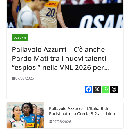
AZZURRI
Pallavolo Azzurri – C’è anche
Pardo Mati tra i nuovi talenti
“esplosi” nella VNL 2026 per
Volleyball World
07/08/2026
Pallavolo Azzurre – L’Italia B di
Parisi batte la Grecia 3-2 a Urbino
07/08/2026