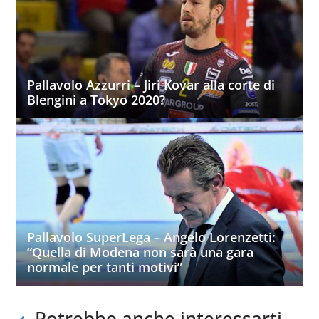
Pallavolo Azzurri – Jiri Kovar alla corte di
Blengini a Tokyo 2020?
Pallavolo SuperLega – Angelo Lorenzetti:
“Quella di Modena non sarà una gara
normale per tanti motivi”
Potrebbe anche interessarti