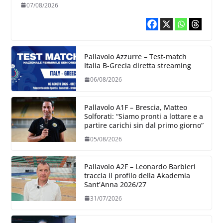
chiare siu cosa vogliamo fare”
07/08/2026
Pallavolo Azzurre – Test-match
Italia B-Grecia diretta streaming
06/08/2026
Pallavolo A1F – Brescia, Matteo
Solforati: “Siamo pronti a lottare e a
partire carichi sin dal primo giorno”
05/08/2026
Pallavolo A2F – Leonardo Barbieri
traccia il profilo della Akademia
Sant’Anna 2026/27
31/07/2026