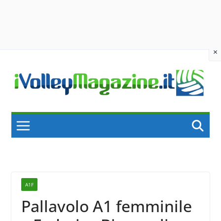
×
Skip
to
content
A1F
Pallavolo A1 femminile