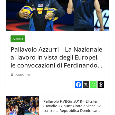
AZZURRI
Pallavolo Azzurri – La Nazionale
al lavoro in vista degli Europei,
le convocazioni di Ferdinando
De Giorgi
08/08/2026
Pallavolo FIVBGirlsU18 – L’Italia
(Uwadie 27 punti) lotta e vince 3-1
contro la Repubblica Dominicana