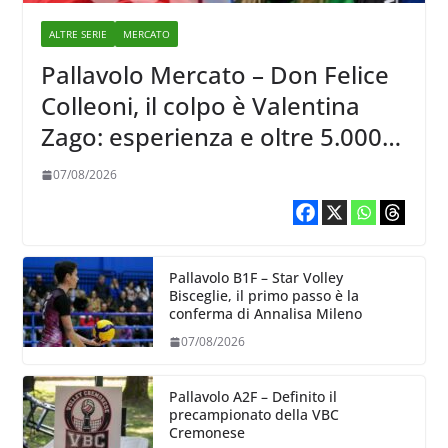
ALTRE SERIE
MERCATO
Pallavolo Mercato – Don Felice
Colleoni, il colpo è Valentina
Zago: esperienza e oltre 5.000
punti al servizio di Trescore
07/08/2026
Pallavolo B1F – Star Volley
Bisceglie, il primo passo è la
conferma di Annalisa Mileno
07/08/2026
Pallavolo A2F – Definito il
precampionato della VBC
Cremonese