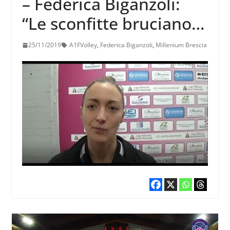
– Federica Biganzoli:
“Le sconfitte bruciano,
ma possiamo ritrovarci”
25/11/2019
A1FVolley
,
Federica Biganzoli
,
Millenium Brescia