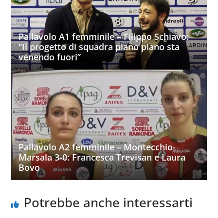
Pallavolo A1 femminile – Filippo Schiavo:
“Il progetto di squadra piano piano sta
venendo fuori”
Pallavolo A2 femminile – Montecchio-
Marsala 3-0: Francesca Trevisan e Laura
Bovo
Potrebbe anche interessarti