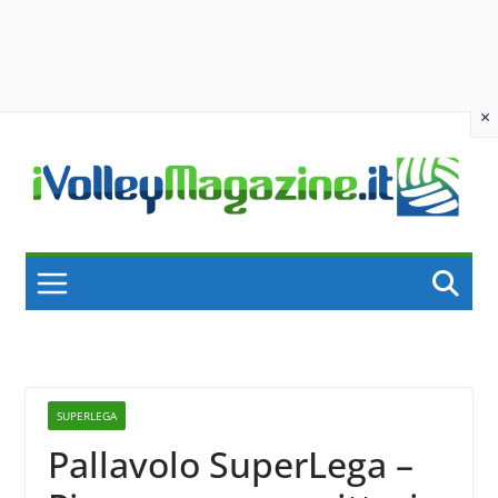
×
Skip
to
content
SUPERLEGA
Pallavolo SuperLega –