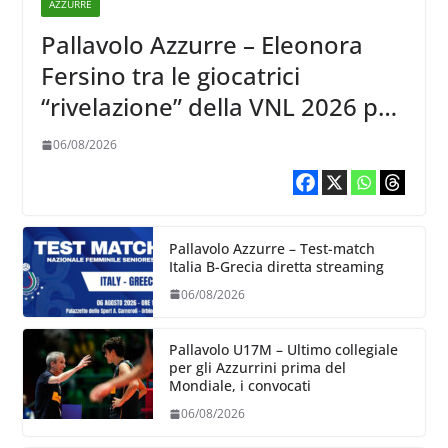
AZZURRE
Pallavolo Azzurre – Eleonora
Fersino tra le giocatrici
“rivelazione” della VNL 2026 per
Volleyball World
06/08/2026
Pallavolo Azzurre – Test-match
Italia B-Grecia diretta streaming
06/08/2026
Pallavolo U17M – Ultimo collegiale
per gli Azzurrini prima del
Mondiale, i convocati
06/08/2026