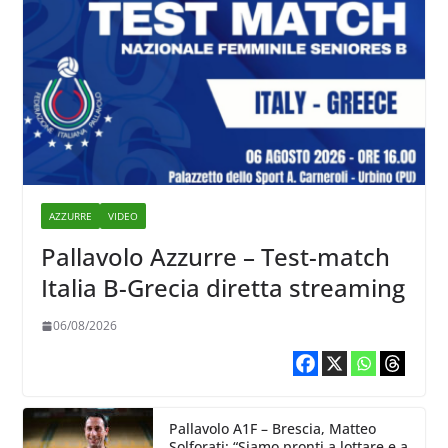
AZZURRE
VIDEO
Pallavolo Azzurre – Test-match
Italia B-Grecia diretta streaming
06/08/2026
Pallavolo A1F – Brescia, Matteo
Solforati: “Siamo pronti a lottare e a